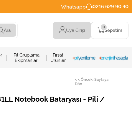
Whatsapp
0216 629 90 40
0
Üye Girişi
Sepetim
Ara
r
Pil Gruplama
Fırsat
Ekipmanları
Ürünler
< < Önceki Sayfaya
Dön
L Notebook Bataryası - Pili /