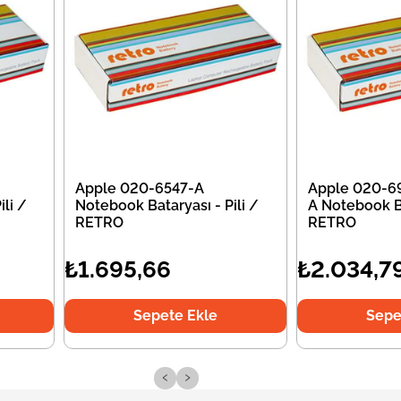
Apple 020-6547-A
Apple 020-6
li /
Notebook Bataryası - Pili /
A Notebook Ba
RETRO
RETRO
₺1.695,66
₺2.034,7
Sepete Ekle
Sepe
‹
›