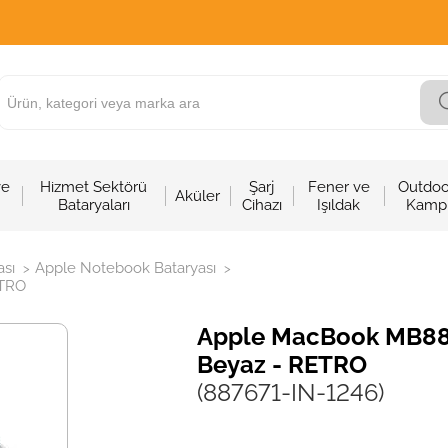
ve
Hizmet Sektörü
Şarj
Fener ve
Outdoo
Aküler
Bataryaları
Cihazı
Işıldak
Kamp
sı
Apple Notebook Bataryası
>
>
ETRO
Apple MacBook MB881L
Beyaz - RETRO
(887671-IN-1246)