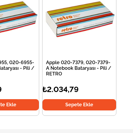
955, 020-6955-
Apple 020-7379, 020-7379-
taryası - Pili /
A Notebook Bataryası - Pili /
RETRO
9
₺2.034,79
te Ekle
Sepete Ekle