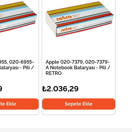
955, 020-6955-
Apple 020-7379, 020-7379-
taryası - Pili /
A Notebook Bataryası - Pili /
RETRO
9
₺2.036,29
te Ekle
Sepete Ekle