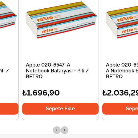
Apple 020-6547-A
Apple 020-6
li /
Notebook Bataryası - Pili /
A Notebook Ba
RETRO
RETRO
₺1.696,90
₺2.036,2
Sepete Ekle
Sepe
‹
›