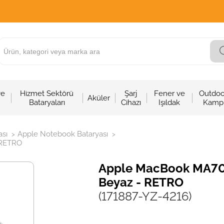
ve
Hizmet Sektörü
Şarj
Fener ve
Outdoo
Aküler
Bataryaları
Cihazı
Işıldak
Kamp
sı
Apple Notebook Bataryası
>
>
 RETRO
Apple MacBook MA701
Beyaz - RETRO
(171887-YZ-4216)