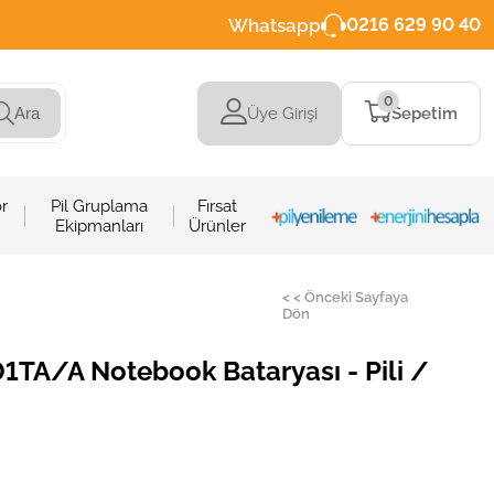
Whatsapp
0216 629 90 40
0
Üye Girişi
Sepetim
Ara
r
Pil Gruplama
Fırsat
Ekipmanları
Ürünler
< < Önceki Sayfaya
Dön
TA/A Notebook Bataryası - Pili /