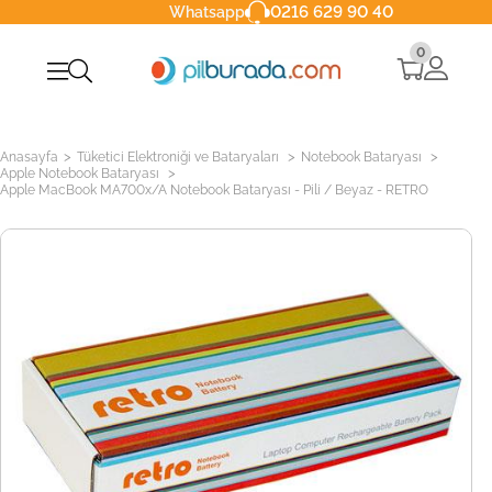
0216 629 90 40
Whatsapp
0
>
>
>
Anasayfa
Tüketici Elektroniği ve Bataryaları
Notebook Bataryası
>
Apple Notebook Bataryası
Apple MacBook MA700x/A Notebook Bataryası - Pili / Beyaz - RETRO