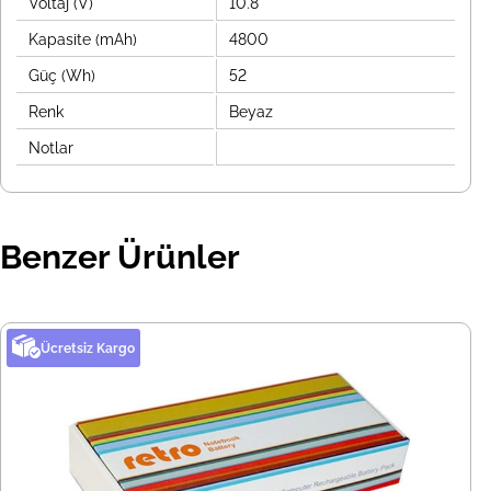
Voltaj (V)
10.8
Kapasite (mAh)
4800
Güç (Wh)
52
Renk
Beyaz
Notlar
Benzer Ürünler
Ücretsiz Kargo