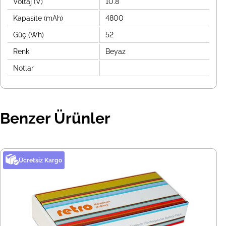
Voltaj (V)
10.8
Kapasite (mAh)
4800
Güç (Wh)
52
Renk
Beyaz
Notlar
Benzer Ürünler
Ücretsiz Kargo