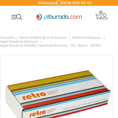
0216 629 90 40
Whatsapp
0
>
>
>
Anasayfa
Tüketici Elektroniği ve Bataryaları
Notebook Bataryası
>
Apple Notebook Bataryası
Apple MacBook MA699LL Notebook Bataryası - Pili / Beyaz - RETRO