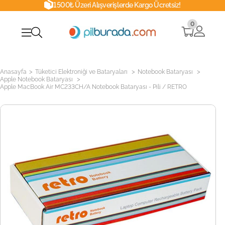
1500₺ Üzeri Alışverişlerde Kargo Ücretsiz!
0
>
>
>
Anasayfa
Tüketici Elektroniği ve Bataryaları
Notebook Bataryası
>
Apple Notebook Bataryası
Apple MacBook Air MC233CH/A Notebook Bataryası - Pili / RETRO