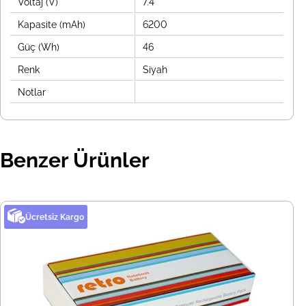
Voltaj (V)
7.4
Kapasite (mAh)
6200
Güç (Wh)
46
Renk
Siyah
Notlar
Benzer Ürünler
Ücretsiz Kargo