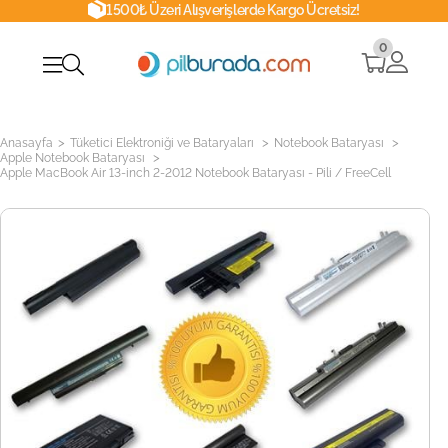
1500₺ Üzeri Alışverişlerde Kargo Ücretsiz!
0
>
>
>
Anasayfa
Tüketici Elektroniği ve Bataryaları
Notebook Bataryası
>
Apple Notebook Bataryası
Apple MacBook Air 13-inch 2-2012 Notebook Bataryası - Pili / FreeCell