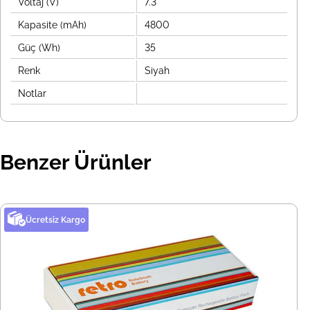
Voltaj (V)
7.3
Kapasite (mAh)
4800
Güç (Wh)
35
Renk
Siyah
Notlar
Benzer Ürünler
Ücretsiz Kargo