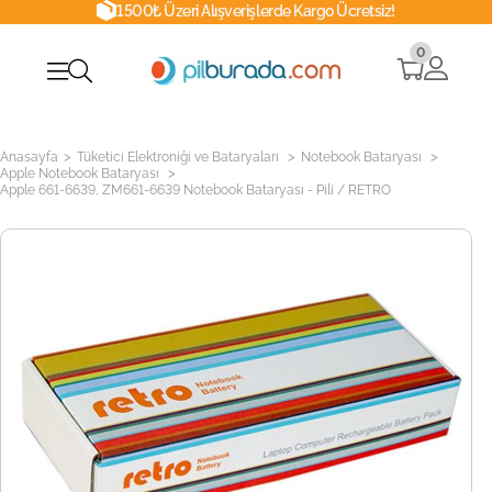
1500₺ Üzeri Alışverişlerde Kargo Ücretsiz!
0
>
>
>
Anasayfa
Tüketici Elektroniği ve Bataryaları
Notebook Bataryası
>
Apple Notebook Bataryası
Apple 661-6639, ZM661-6639 Notebook Bataryası - Pili / RETRO