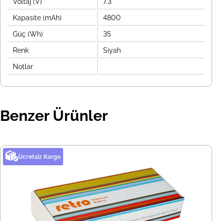
Voltaj (V)
7.3
Kapasite (mAh)
4800
Güç (Wh)
35
Renk
Siyah
Notlar
Benzer Ürünler
Ücretsiz Kargo