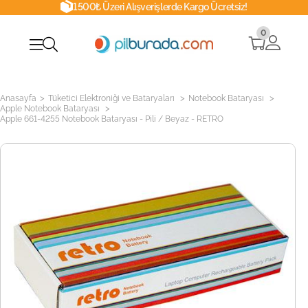
1500₺ Üzeri Alışverişlerde Kargo Ücretsiz!
0
>
>
>
Anasayfa
Tüketici Elektroniği ve Bataryaları
Notebook Bataryası
>
Apple Notebook Bataryası
Apple 661-4255 Notebook Bataryası - Pili / Beyaz - RETRO