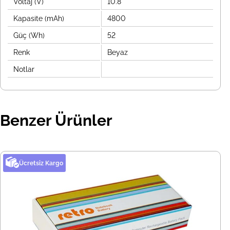
Voltaj (V)
10.8
Kapasite (mAh)
4800
Güç (Wh)
52
Renk
Beyaz
Notlar
Benzer Ürünler
Ücretsiz Kargo