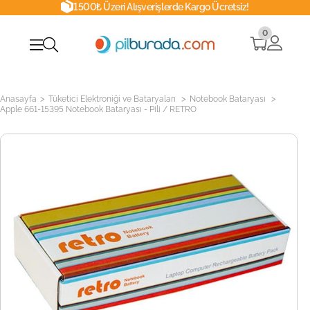
1500₺ Üzeri Alışverişlerde Kargo Ücretsiz!
0
>
>
>
Anasayfa
Tüketici Elektroniği ve Bataryaları
Notebook Bataryası
Apple 661-15395 Notebook Bataryası - Pili / RETRO