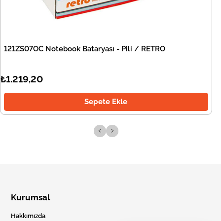
121ZS07OC Notebook Bataryası - Pili / RETRO
₺1.219,20
Sepete Ekle
‹
›
Kurumsal
Hakkımızda