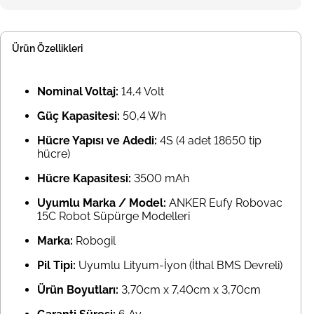
Ürün Özellikleri
Nominal Voltaj:
14,4 Volt
Güç Kapasitesi:
50,4 Wh
Hücre Yapısı ve Adedi:
4S (4 adet 18650 tip
hücre)
Hücre Kapasitesi:
3500 mAh
Uyumlu Marka / Model:
ANKER Eufy Robovac
15C Robot Süpürge Modelleri
Marka:
Robogil
Pil Tipi:
Uyumlu Lityum-İyon (İthal BMS Devreli)
Ürün Boyutları:
3,70cm x 7,40cm x 3,70cm