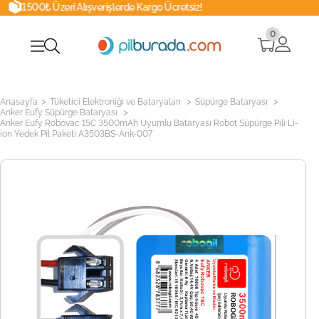
ışverişlerde Kargo Ücretsiz!
Whatsapp
0
>
>
>
Anasayfa
Tüketici Elektroniği ve Bataryaları
Süpürge Bataryası
>
Anker Eufy Süpürge Bataryası
Anker Eufy Robovac 15C 3500mAh Uyumlu Bataryası Robot Süpürge Pili Li-
ion Yedek Pil Paketi A3503BS-Ank-007