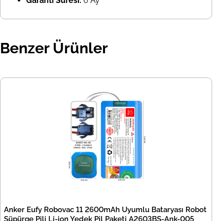
Garanti Süresi:
6 Ay
Benzer Ürünler
Anker Eufy Robovac 11 2600mAh Uyumlu Bataryası Robot
Süpürge Pili Li-ion Yedek Pil Paketi A2603BS-Ank-005