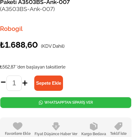
Paketi A3503BS-Ank-007
(A3503BS-Ank-007)
Robogil
₺1.688,60
(KDV Dahil)
₺562,87
'den başlayan taksitlerle
WHATSAPPTAN SİPARİŞ VER
Favorilere Ekle
Teklif İste
Fiyat Düşünce Haber Ver
Kargo Bedava