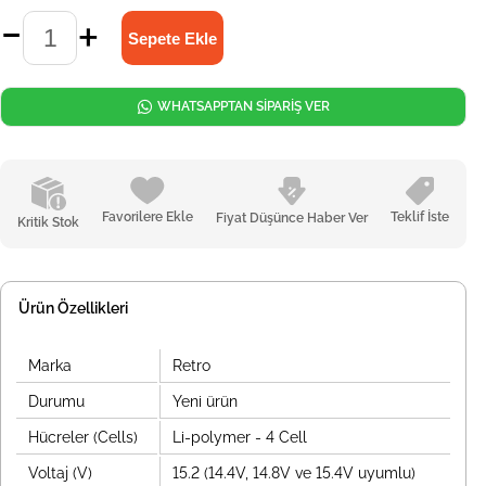
WHATSAPPTAN SİPARİŞ VER
Favorilere Ekle
Teklif İste
Fiyat Düşünce Haber Ver
Kritik Stok
Ürün Özellikleri
Marka
Retro
Durumu
Yeni ürün
Hücreler (Cells)
Li-polymer - 4 Cell
Voltaj (V)
15.2 (14.4V, 14.8V ve 15.4V uyumlu)