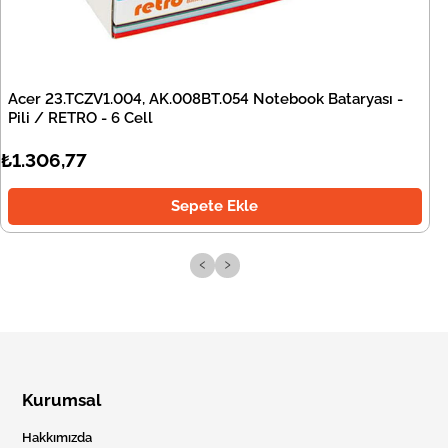
Acer 23.TCZV1.004, AK.008BT.054 Notebook Bataryası -
Pili / RETRO - 6 Cell
₺1.306,77
Sepete Ekle
‹
›
Kurumsal
Hakkımızda