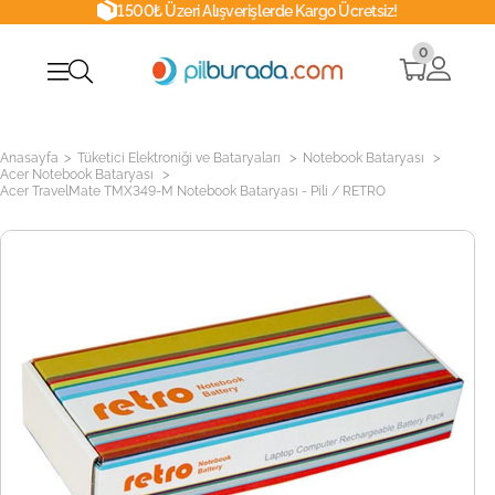
1500₺ Üzeri Alışverişlerde Kargo Ücretsiz!
0
>
>
>
Anasayfa
Tüketici Elektroniği ve Bataryaları
Notebook Bataryası
>
Acer Notebook Bataryası
Acer TravelMate TMX349-M Notebook Bataryası - Pili / RETRO