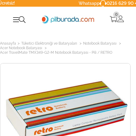
0216 629 90 40
Whatsapp
0
>
>
>
Anasayfa
Tüketici Elektroniği ve Bataryaları
Notebook Bataryası
>
Acer Notebook Bataryası
Acer TravelMate TMX349-G2-M Notebook Bataryası - Pili / RETRO