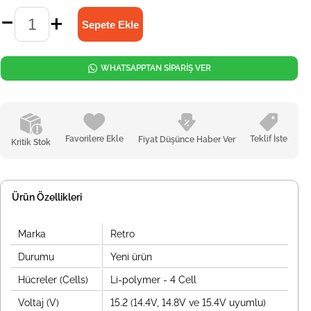
WHATSAPPTAN SİPARİŞ VER
Favorilere Ekle
Teklif İste
Fiyat Düşünce Haber Ver
Kritik Stok
Ürün Özellikleri
Marka
Retro
Durumu
Yeni ürün
Hücreler (Cells)
Li-polymer - 4 Cell
Voltaj (V)
15.2 (14.4V, 14.8V ve 15.4V uyumlu)