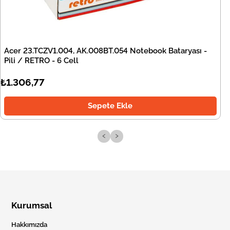
Acer 23.TCZV1.004, AK.008BT.054 Notebook Bataryası -
Pili / RETRO - 6 Cell
₺1.306,77
Sepete Ekle
‹
›
Kurumsal
Hakkımızda