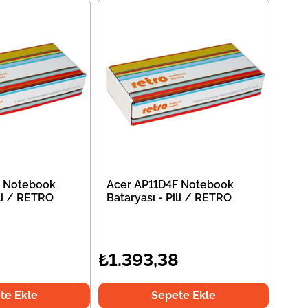
F Notebook
Acer AP11D4F Notebook
ili / RETRO
Bataryası - Pili / RETRO
8
₺1.393,38
te Ekle
Sepete Ekle