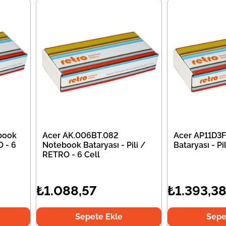
book
Acer AK.006BT.082
Acer AP11D3
O - 6
Notebook Bataryası - Pili /
Bataryası - P
RETRO - 6 Cell
₺1.088,57
₺1.393,3
Sepete Ekle
Sepe