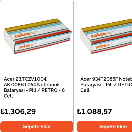
Acer 23.TCZV1.004,
Acer 934T2085F Note
AK.008BT.054 Notebook
Bataryası - Pili / RETR
Bataryası - Pili / RETRO - 6
Cell
Cell
₺1.306,29
₺1.088,57
Sepete Ekle
Sepete Ekle