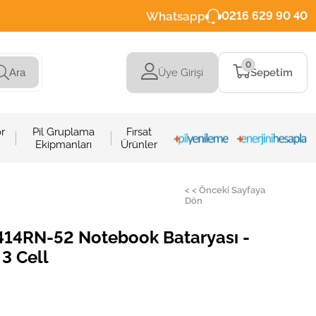
Whatsapp
0216 629 90 40
0
Üye Girişi
Sepetim
Ara
r
Pil Gruplama
Fırsat
Ekipmanları
Ürünler
< < Önceki Sayfaya
Dön
414RN-52 Notebook Bataryası -
 3 Cell