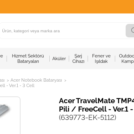
ve
Hizmet Sektörü
Şarj
Fener ve
Outdoo
Aküler
Bataryaları
Cihazı
Işıldak
Kamp
sı
Acer Notebook Bataryası
>
>
 - Ver.1 - 3 Cell
Acer TravelMate TMP
Pili / FreeCell - Ver.1 -
(639773-EK-5112)