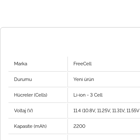
Marka
FreeCell
Durumu
Yeni ürün
Hücreler (Cells)
Li-ion - 3 Cell
Voltaj (V)
11.4 (10.8V, 11.25V, 11.31V, 11.5
Kapasite (mAh)
2200