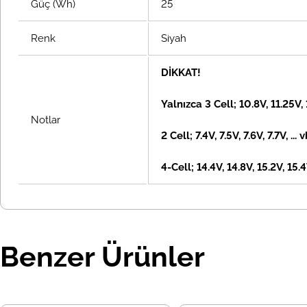
Güç (Wh)
25
Renk
Siyah
DİKKAT!
Yalnızca 3 Cell; 10.8V, 11.25V,
Notlar
2 Cell; 7.4V, 7.5V, 7.6V, 7.7V, ... 
4-Cell; 14.4V, 14.8V, 15.2V, 15.4V
Benzer Ürünler