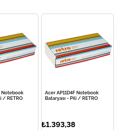
F Notebook
Acer AP11D4F Notebook
ili / RETRO
Bataryası - Pili / RETRO
8
₺1.393,38