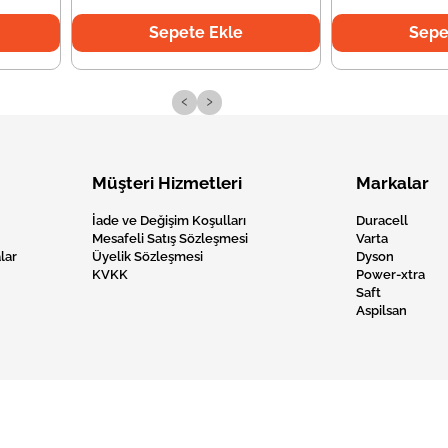
Sepete Ekle
Sepe
‹
›
Müşteri Hizmetleri
Markalar
İade ve Değişim Koşulları
Duracell
Mesafeli Satış Sözleşmesi
Varta
lar
Üyelik Sözleşmesi
Dyson
KVKK
Power-xtra
Saft
Aspilsan