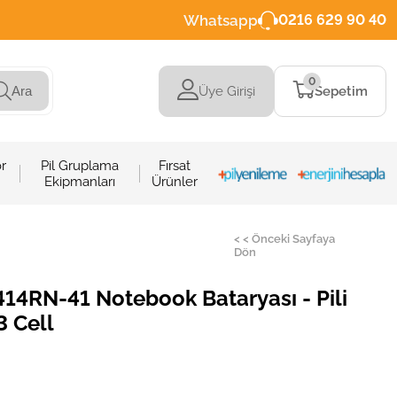
Whatsapp
0216 629 90 40
0
Üye Girişi
Sepetim
Ara
r
Pil Gruplama
Fırsat
Ekipmanları
Ürünler
< < Önceki Sayfaya
Dön
14RN-41 Notebook Bataryası - Pili
3 Cell