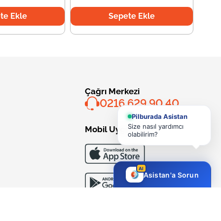
te Ekle
Sepete Ekle
Çağrı Merkezi
0216 629 90 40
Pilburada Asistan
Size nasıl yardımcı
Mobil Uygulama
olabilirim?
AI
Asistan'a Sorun
Bizi Takip Edin