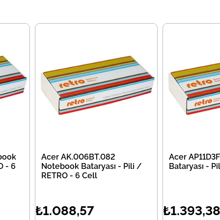
book
Acer AK.006BT.082
Acer AP11D3
O - 6
Notebook Bataryası - Pili /
Bataryası - P
RETRO - 6 Cell
₺1.088,57
₺1.393,3