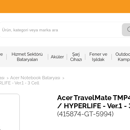
ve
Hizmet Sektörü
Şarj
Fener ve
Outdoo
Aküler
Bataryaları
Cihazı
Işıldak
Kamp
sı
Acer Notebook Bataryası
>
>
FE - Ver.1 - 3 Cell
Acer TravelMate TMP4
/ HYPERLIFE - Ver.1 - 
(415874-GT-5994)