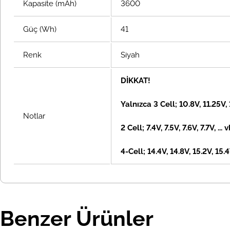
Kapasite (mAh)
3600
Güç (Wh)
41
Renk
Siyah
DİKKAT!
Yalnızca 3 Cell; 10.8V, 11.25V,
Notlar
2 Cell; 7.4V, 7.5V, 7.6V, 7.7V, ... 
4-Cell; 14.4V, 14.8V, 15.2V, 15.4V
Benzer Ürünler