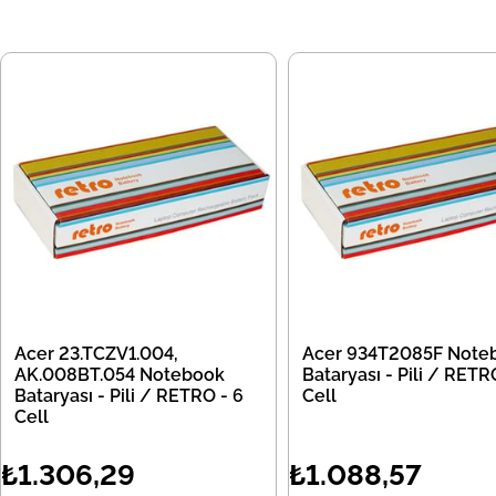
Acer 23.TCZV1.004,
Acer 934T2085F Note
AK.008BT.054 Notebook
Bataryası - Pili / RETR
Bataryası - Pili / RETRO - 6
Cell
Cell
₺1.306,29
₺1.088,57