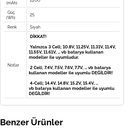
2200
(mAh)
Güç
25
(Wh)
Renk
Siyah
DİKKAT!
Yalnızca 3 Cell; 10.8V, 11.25V, 11.31V, 11.4V,
11.55V, 11.61V, ... vb batarya kullanan
modeller ile uyumludur.
Notlar
2 Cell; 7.4V, 7.5V, 7.6V, 7.7V, ... vb
batarya
kullanan modeller ile uyumlu DEĞİLDİR!
4-Cell; 14.4V, 14.8V, 15.2V, 15.4V, ...
vb
batarya kullanan modeller ile uyumlu
DEĞİLDİR!
Benzer Ürünler