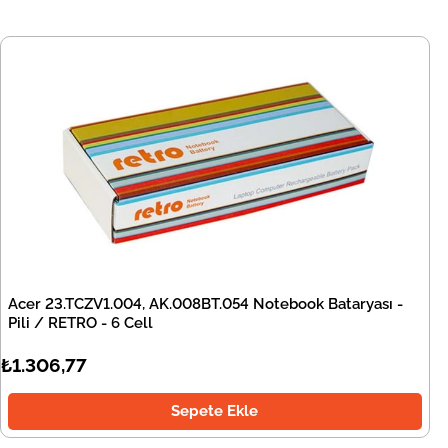
Acer 23.TCZV1.004, AK.008BT.054 Notebook Bataryası -
Pili / RETRO - 6 Cell
₺1.306,77
Sepete Ekle