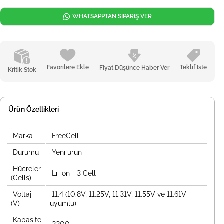
WHATSAPPTAN SİPARİŞ VER
Favorilere Ekle
Teklif İste
Fiyat Düşünce Haber Ver
Kritik Stok
Ürün Özellikleri
Marka
FreeCell
Durumu
Yeni ürün
Hücreler
Li-ion - 3 Cell
(Cells)
Voltaj
11.4 (10.8V, 11.25V, 11.31V, 11.55V ve 11.61V
(V)
uyumlu)
Kapasite