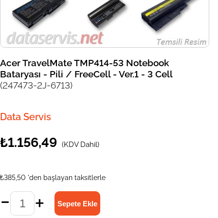
Acer TravelMate TMP414-53 Notebook
Bataryası - Pili / FreeCell - Ver.1 - 3 Cell
(247473-2J-6713)
Data Servis
₺1.156,49
(KDV Dahil)
₺385,50
'den başlayan taksitlerle