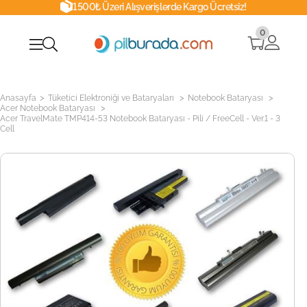
1500₺ Üzeri Alışverişlerde Kargo Ücretsiz!
0
>
>
>
Anasayfa
Tüketici Elektroniği ve Bataryaları
Notebook Bataryası
>
Acer Notebook Bataryası
Acer TravelMate TMP414-53 Notebook Bataryası - Pili / FreeCell - Ver.1 - 3
Cell