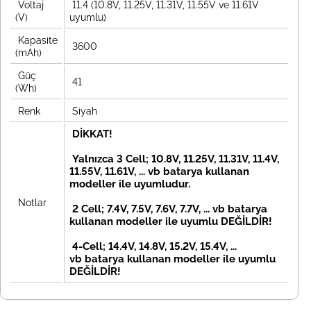
Voltaj
11.4 (10.8V, 11.25V, 11.31V, 11.55V ve 11.61V
(V)
uyumlu)
Kapasite
3600
(mAh)
Güç
41
(Wh)
Renk
Siyah
DİKKAT!
Yalnızca 3 Cell; 10.8V, 11.25V, 11.31V, 11.4V,
11.55V, 11.61V, ... vb batarya kullanan
modeller ile uyumludur.
Notlar
2 Cell; 7.4V, 7.5V, 7.6V, 7.7V, ... vb
batarya
kullanan modeller ile uyumlu DEĞİLDİR!
4-Cell; 14.4V, 14.8V, 15.2V, 15.4V, ...
vb
batarya kullanan modeller ile uyumlu
DEĞİLDİR!