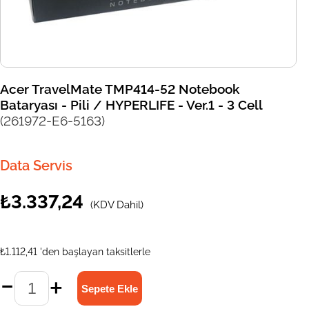
Acer TravelMate TMP414-52 Notebook
Bataryası - Pili / HYPERLIFE - Ver.1 - 3 Cell
(261972-E6-5163)
Data Servis
₺3.337,24
(KDV Dahil)
₺1.112,41
'den başlayan taksitlerle