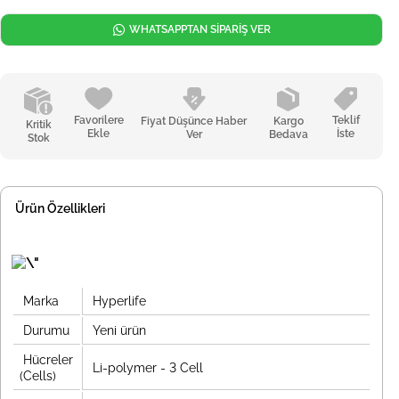
WHATSAPPTAN SİPARİŞ VER
Favorilere
Teklif
Fiyat Düşünce Haber
Kargo
Kritik
Ekle
İste
Ver
Bedava
Stok
Ürün Özellikleri
Marka
Hyperlife
Durumu
Yeni ürün
Hücreler
Li-polymer - 3 Cell
(Cells)