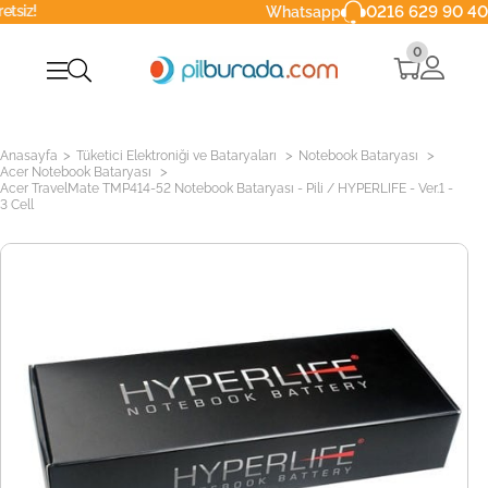
0216 629 90 40
Whatsapp
0
>
>
>
Anasayfa
Tüketici Elektroniği ve Bataryaları
Notebook Bataryası
>
Acer Notebook Bataryası
Acer TravelMate TMP414-52 Notebook Bataryası - Pili / HYPERLIFE - Ver.1 -
3 Cell