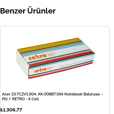
Benzer Ürünler
Acer 23.TCZV1.004, AK.008BT.054 Notebook Bataryası -
Pili / RETRO - 6 Cell
₺1.306,77