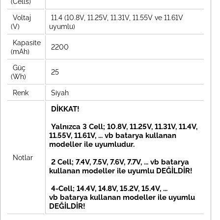
(Cells)
Voltaj
11.4 (10.8V, 11.25V, 11.31V, 11.55V ve 11.61V
(V)
uyumlu)
Kapasite
2200
(mAh)
Güç
25
(Wh)
Renk
Siyah
DİKKAT!
Yalnızca 3 Cell; 10.8V, 11.25V, 11.31V, 11.4V,
11.55V, 11.61V, ... vb batarya kullanan
modeller ile uyumludur.
Notlar
2 Cell; 7.4V, 7.5V, 7.6V, 7.7V, ... vb
batarya
kullanan modeller ile uyumlu DEĞİLDİR!
4-Cell; 14.4V, 14.8V, 15.2V, 15.4V, ...
vb
batarya kullanan modeller ile uyumlu
DEĞİLDİR!