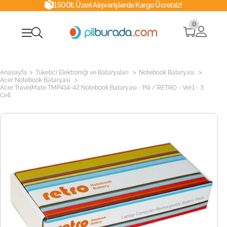
1500₺ Üzeri Alışverişlerde Kargo Ücretsiz!
0
>
>
>
Anasayfa
Tüketici Elektroniği ve Bataryaları
Notebook Bataryası
>
Acer Notebook Bataryası
Acer TravelMate TMP414-42 Notebook Bataryası - Pili / RETRO - Ver.1 - 3
Cell