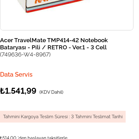
Acer TravelMate TMP414-42 Notebook
Bataryası - Pili / RETRO - Ver.1 - 3 Cell
(749636-W4-8967)
Data Servis
₺1.541,99
(KDV Dahil)
Tahmini Kargoya Teslim Süresi
:
3 Tahmini Teslimat Tarihi
₺514,00
'den başlayan taksitlerle