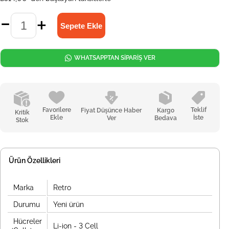
WHATSAPPTAN SİPARİŞ VER
Favorilere
Teklif
Fiyat Düşünce Haber
Kargo
Kritik
Ekle
İste
Ver
Bedava
Stok
Ürün Özellikleri
Marka
Retro
Durumu
Yeni ürün
Hücreler
Li-ion - 3 Cell