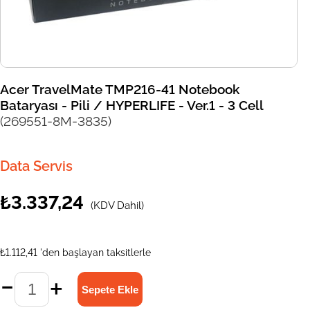
Acer TravelMate TMP216-41 Notebook
Bataryası - Pili / HYPERLIFE - Ver.1 - 3 Cell
(269551-8M-3835)
Data Servis
₺3.337,24
(KDV Dahil)
₺1.112,41
'den başlayan taksitlerle