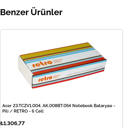
Benzer Ürünler
Acer 23.TCZV1.004, AK.008BT.054 Notebook Bataryası -
Pili / RETRO - 6 Cell
₺1.306,77