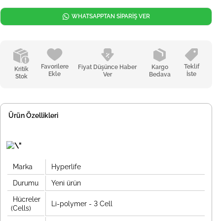
WHATSAPPTAN SİPARİŞ VER
Favorilere
Teklif
Fiyat Düşünce Haber
Kargo
Kritik
Ekle
İste
Ver
Bedava
Stok
Ürün Özellikleri
Marka
Hyperlife
Durumu
Yeni ürün
Hücreler
Li-polymer - 3 Cell
(Cells)