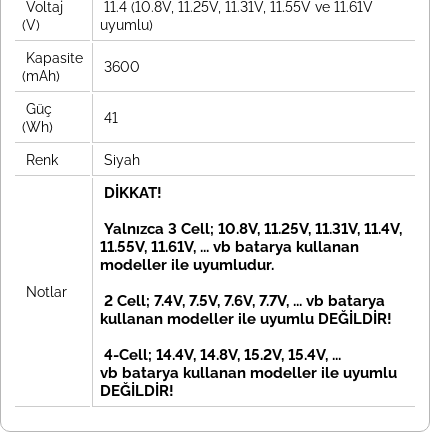
Voltaj
11.4 (10.8V, 11.25V, 11.31V, 11.55V ve 11.61V
(V)
uyumlu)
Kapasite
3600
(mAh)
Güç
41
(Wh)
Renk
Siyah
DİKKAT!
Yalnızca 3 Cell; 10.8V, 11.25V, 11.31V, 11.4V,
11.55V, 11.61V, ... vb batarya kullanan
modeller ile uyumludur.
Notlar
2 Cell; 7.4V, 7.5V, 7.6V, 7.7V, ... vb
batarya
kullanan modeller ile uyumlu DEĞİLDİR!
4-Cell; 14.4V, 14.8V, 15.2V, 15.4V, ...
vb
batarya kullanan modeller ile uyumlu
DEĞİLDİR!