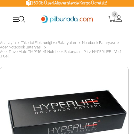
1500₺ Üzeri Alışverişlerde Kargo Ücretsiz!
0
>
>
>
Anasayfa
Tüketici Elektroniği ve Bataryaları
Notebook Bataryası
>
Acer Notebook Bataryası
Acer TravelMate TMP216-41 Notebook Bataryası - Pili / HYPERLIFE - Ver.1 -
3 Cell