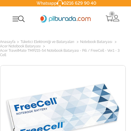
0216 629 90 40
Whatsapp
0
>
>
>
Anasayfa
Tüketici Elektroniği ve Bataryaları
Notebook Bataryası
>
Acer Notebook Bataryası
Acer TravelMate TMP215-54 Notebook Bataryası - Pili / FreeCell - Ver.1 - 3
Cell