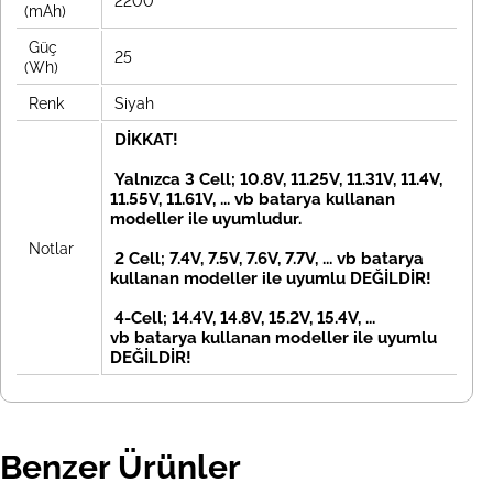
2200
(mAh)
Güç
25
(Wh)
Renk
Siyah
DİKKAT!
Yalnızca 3 Cell; 10.8V, 11.25V, 11.31V, 11.4V,
11.55V, 11.61V, ... vb batarya kullanan
modeller ile uyumludur.
Notlar
2 Cell; 7.4V, 7.5V, 7.6V, 7.7V, ... vb
batarya
kullanan modeller ile uyumlu DEĞİLDİR!
4-Cell; 14.4V, 14.8V, 15.2V, 15.4V, ...
vb
batarya kullanan modeller ile uyumlu
DEĞİLDİR!
Benzer Ürünler