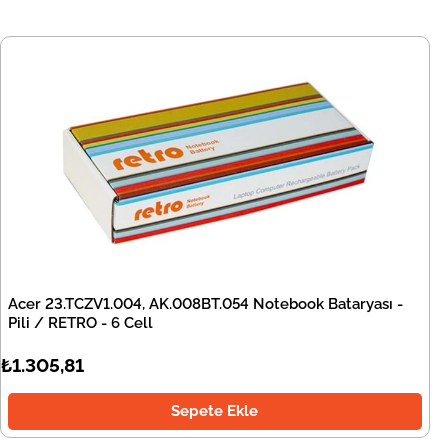
Acer 23.TCZV1.004, AK.008BT.054 Notebook Bataryası -
Pili / RETRO - 6 Cell
₺1.305,81
Sepete Ekle