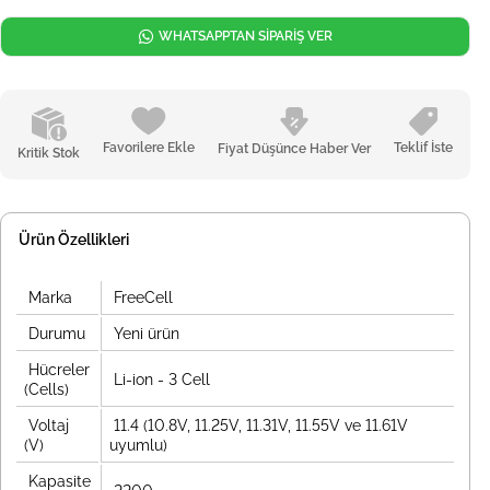
WHATSAPPTAN SİPARİŞ VER
Favorilere Ekle
Teklif İste
Fiyat Düşünce Haber Ver
Kritik Stok
Ürün Özellikleri
Marka
FreeCell
Durumu
Yeni ürün
Hücreler
Li-ion - 3 Cell
(Cells)
Voltaj
11.4 (10.8V, 11.25V, 11.31V, 11.55V ve 11.61V
(V)
uyumlu)
Kapasite