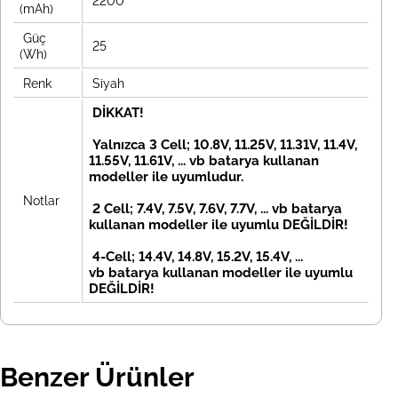
2200
(mAh)
Güç
25
(Wh)
Renk
Siyah
DİKKAT!
Yalnızca 3 Cell; 10.8V, 11.25V, 11.31V, 11.4V,
11.55V, 11.61V, ... vb batarya kullanan
modeller ile uyumludur.
Notlar
2 Cell; 7.4V, 7.5V, 7.6V, 7.7V, ... vb
batarya
kullanan modeller ile uyumlu DEĞİLDİR!
4-Cell; 14.4V, 14.8V, 15.2V, 15.4V, ...
vb
batarya kullanan modeller ile uyumlu
DEĞİLDİR!
Benzer Ürünler