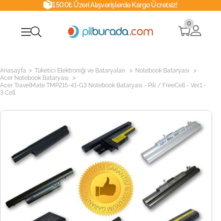
1500₺ Üzeri Alışverişlerde Kargo Ücretsiz!
0
>
>
>
Anasayfa
Tüketici Elektroniği ve Bataryaları
Notebook Bataryası
>
Acer Notebook Bataryası
Acer TravelMate TMP215-41-G3 Notebook Bataryası - Pili / FreeCell - Ver.1 -
3 Cell