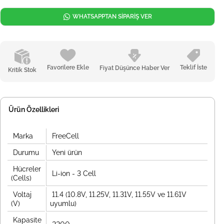
WHATSAPPTAN SİPARİŞ VER
Favorilere Ekle
Teklif İste
Fiyat Düşünce Haber Ver
Kritik Stok
Ürün Özellikleri
Marka
FreeCell
Durumu
Yeni ürün
Hücreler
Li-ion - 3 Cell
(Cells)
Voltaj
11.4 (10.8V, 11.25V, 11.31V, 11.55V ve 11.61V
(V)
uyumlu)
Kapasite