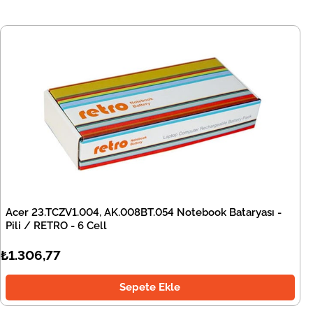
Acer 23.TCZV1.004, AK.008BT.054 Notebook Bataryası -
Pili / RETRO - 6 Cell
₺1.306,77
Sepete Ekle