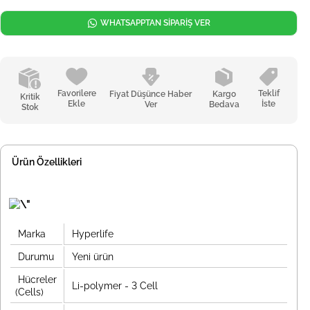
WHATSAPPTAN SİPARİŞ VER
Favorilere
Teklif
Fiyat Düşünce Haber
Kargo
Kritik
Ekle
İste
Ver
Bedava
Stok
Ürün Özellikleri
Marka
Hyperlife
Durumu
Yeni ürün
Hücreler
Li-polymer - 3 Cell
(Cells)