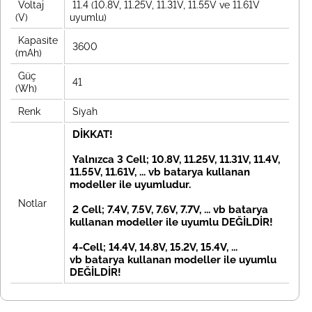
Voltaj
11.4 (10.8V, 11.25V, 11.31V, 11.55V ve 11.61V
(V)
uyumlu)
Kapasite
3600
(mAh)
Güç
41
(Wh)
Renk
Siyah
DİKKAT!
Yalnızca 3 Cell; 10.8V, 11.25V, 11.31V, 11.4V,
11.55V, 11.61V, ... vb batarya kullanan
modeller ile uyumludur.
Notlar
2 Cell; 7.4V, 7.5V, 7.6V, 7.7V, ... vb
batarya
kullanan modeller ile uyumlu DEĞİLDİR!
4-Cell; 14.4V, 14.8V, 15.2V, 15.4V, ...
vb
batarya kullanan modeller ile uyumlu
DEĞİLDİR!