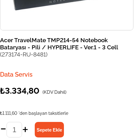
Acer TravelMate TMP214-54 Notebook
Bataryası - Pili / HYPERLIFE - Ver.1 - 3 Cell
(273174-RU-8481)
Data Servis
₺3.334,80
(KDV Dahil)
₺1.111,60
'den başlayan taksitlerle