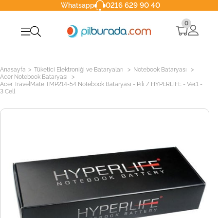
0216 629 90 40
Whatsapp
0
>
>
>
Anasayfa
Tüketici Elektroniği ve Bataryaları
Notebook Bataryası
>
Acer Notebook Bataryası
Acer TravelMate TMP214-54 Notebook Bataryası - Pili / HYPERLIFE - Ver.1 -
3 Cell