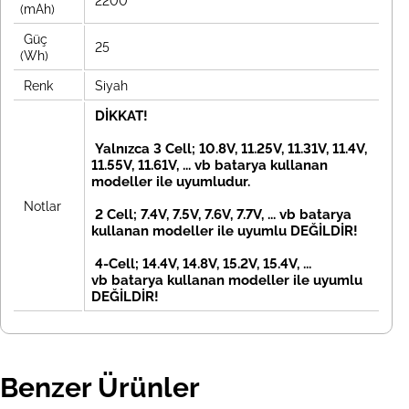
2200
(mAh)
Güç
25
(Wh)
Renk
Siyah
DİKKAT!
Yalnızca 3 Cell; 10.8V, 11.25V, 11.31V, 11.4V,
11.55V, 11.61V, ... vb batarya kullanan
modeller ile uyumludur.
Notlar
2 Cell; 7.4V, 7.5V, 7.6V, 7.7V, ... vb
batarya
kullanan modeller ile uyumlu DEĞİLDİR!
4-Cell; 14.4V, 14.8V, 15.2V, 15.4V, ...
vb
batarya kullanan modeller ile uyumlu
DEĞİLDİR!
Benzer Ürünler