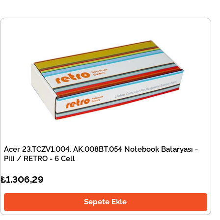
Acer 23.TCZV1.004, AK.008BT.054 Notebook Bataryası -
Pili / RETRO - 6 Cell
₺1.306,29
Sepete Ekle