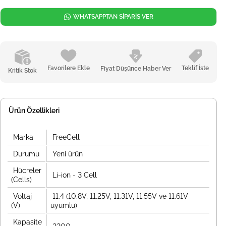
WHATSAPPTAN SİPARİŞ VER
Favorilere Ekle
Teklif İste
Fiyat Düşünce Haber Ver
Kritik Stok
Ürün Özellikleri
Marka
FreeCell
Durumu
Yeni ürün
Hücreler
Li-ion - 3 Cell
(Cells)
Voltaj
11.4 (10.8V, 11.25V, 11.31V, 11.55V ve 11.61V
(V)
uyumlu)
Kapasite