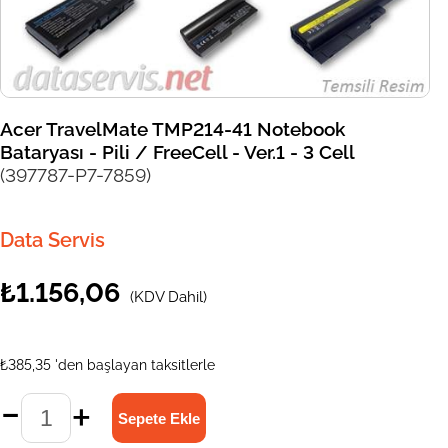
Acer TravelMate TMP214-41 Notebook
Bataryası - Pili / FreeCell - Ver.1 - 3 Cell
(397787-P7-7859)
Data Servis
₺1.156,06
(KDV Dahil)
₺385,35
'den başlayan taksitlerle