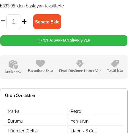
₺333,95
'den başlayan taksitlerle
WHATSAPPTAN SİPARİŞ VER
Favorilere Ekle
Teklif İste
Fiyat Düşünce Haber Ver
Kritik Stok
Ürün Özellikleri
Marka
Retro
Durumu
Yeni ürün
Hücreler (Cells)
Li-ion - 6 Cell