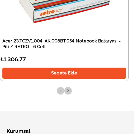
Acer 23.TCZV1.004, AK.008BT.054 Notebook Bataryası -
Pili / RETRO - 6 Cell
₺1.306,77
Sepete Ekle
‹
›
Kurumsal