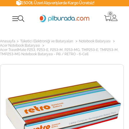
1500₺ Üzeri Alışverişlerde Kargo Ücretsiz!
0
>
>
>
Anasayfa
Tüketici Elektroniği ve Bataryaları
Notebook Bataryası
>
Acer Notebook Bataryası
Acer TravelMate P253, P253-E, P253-M, P253-MG, TMP253-E, TMP253-M,
TMP253-MG Notebook Bataryası - Pili / RETRO - 6-Cell