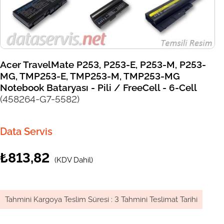
Acer TravelMate P253, P253-E, P253-M, P253-
MG, TMP253-E, TMP253-M, TMP253-MG
Notebook Bataryası - Pili / FreeCell - 6-Cell
(458264-G7-5582)
Data Servis
₺813,82
(KDV Dahil)
Tahmini Kargoya Teslim Süresi
:
3 Tahmini Teslimat Tarihi