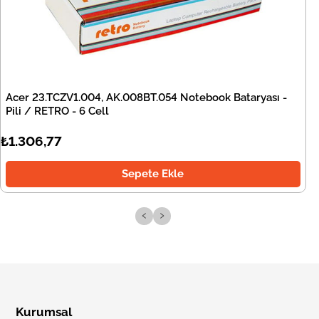
Acer 23.TCZV1.004, AK.008BT.054 Notebook Bataryası -
Pili / RETRO - 6 Cell
₺1.306,77
Sepete Ekle
‹
›
Kurumsal