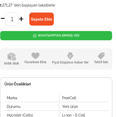
₺271,27
'den başlayan taksitlerle
WHATSAPPTAN SİPARİŞ VER
Favorilere Ekle
Teklif İste
Fiyat Düşünce Haber Ver
Kritik Stok
Ürün Özellikleri
Marka
FreeCell
Durumu
Yeni ürün
Hücreler (Cells)
Li-ion - 6 Cell