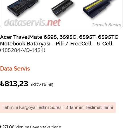
Acer TravelMate 6595, 6595G, 6595T, 6595TG
Notebook Bataryası - Pili / FreeCell - 6-Cell
(485284-VQ-1434)
Data Servis
₺813,23
(KDV Dahil)
Tahmini Kargoya Teslim Süresi
:
3 Tahmini Teslimat Tarihi
₺271,08
'den başlayan taksitlerle