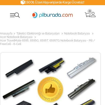
1500₺ Üzeri Alışverişlerde Kargo Ücretsiz!
0
>
>
>
Anasayfa
Tüketici Elektroniği ve Bataryaları
Notebook Bataryası
>
Acer Notebook Bataryası
Acer TravelMate 6595, 6595G, 6595T, 6595TG Notebook Bataryası - Pili /
FreeCell - 6-Cell