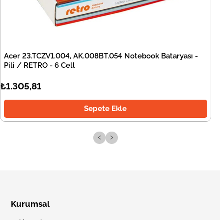
Acer 23.TCZV1.004, AK.008BT.054 Notebook Bataryası -
Pili / RETRO - 6 Cell
₺1.305,81
Sepete Ekle
‹
›
Kurumsal