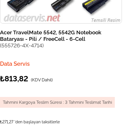
Acer TravelMate 5542, 5542G Notebook
Bataryası - Pili / FreeCell - 6-Cell
(555726-4X-4714)
Data Servis
₺813,82
(KDV Dahil)
Tahmini Kargoya Teslim Süresi
:
3 Tahmini Teslimat Tarihi
₺271,27
'den başlayan taksitlerle