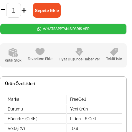
WHATSAPPTAN SİPARİŞ VER
Favorilere Ekle
Teklif İste
Fiyat Düşünce Haber Ver
Kritik Stok
Ürün Özellikleri
Marka
FreeCell
Durumu
Yeni ürün
Hücreler (Cells)
Li-ion - 6 Cell
Voltaj (V)
10.8