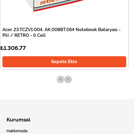
Acer 23.TCZV1.004, AK.008BT.054 Notebook Bataryası -
Pili / RETRO - 6 Cell
₺1.306,77
Sepete Ekle
‹
›
Kurumsal
Hakkımızda