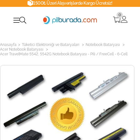
1500₺ Üzeri Alışverişlerde Kargo Ücretsiz!
0
>
>
>
Anasayfa
Tüketici Elektroniği ve Bataryaları
Notebook Bataryası
>
Acer Notebook Bataryası
Acer TravelMate 5542, 5542G Notebook Bataryası - Pili / FreeCell - 6-Cell