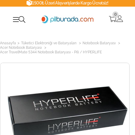
1500₺ Üzeri Alışverişlerde Kargo Ücretsiz!
0
>
>
>
Anasayfa
Tüketici Elektroniği ve Bataryaları
Notebook Bataryası
>
Acer Notebook Bataryası
Acer TravelMate 5344 Notebook Bataryası - Pili / HYPERLIFE