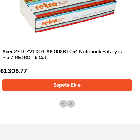
Acer 23.TCZV1.004, AK.008BT.054 Notebook Bataryası -
Pili / RETRO - 6 Cell
₺1.306,77
Sepete Ekle
‹
›