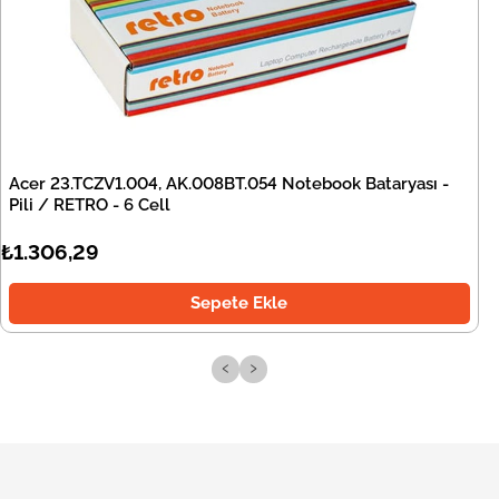
Acer 23.TCZV1.004, AK.008BT.054 Notebook Bataryası -
Pili / RETRO - 6 Cell
₺1.306,29
Sepete Ekle
‹
›