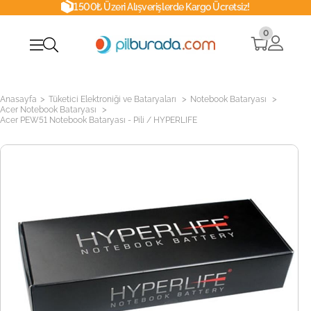
1500₺ Üzeri Alışverişlerde Kargo Ücretsiz!
0
>
>
>
Anasayfa
Tüketici Elektroniği ve Bataryaları
Notebook Bataryası
>
Acer Notebook Bataryası
Acer PEW51 Notebook Bataryası - Pili / HYPERLIFE