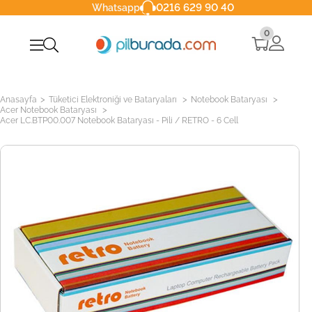
0216 629 90 40
Whatsapp
0
>
>
>
Anasayfa
Tüketici Elektroniği ve Bataryaları
Notebook Bataryası
>
Acer Notebook Bataryası
Acer LC.BTP00.007 Notebook Bataryası - Pili / RETRO - 6 Cell