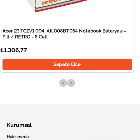
Acer 23.TCZV1.004, AK.008BT.054 Notebook Bataryası -
Pili / RETRO - 6 Cell
₺1.306,77
Sepete Ekle
‹
›
Kurumsal
Hakkımızda