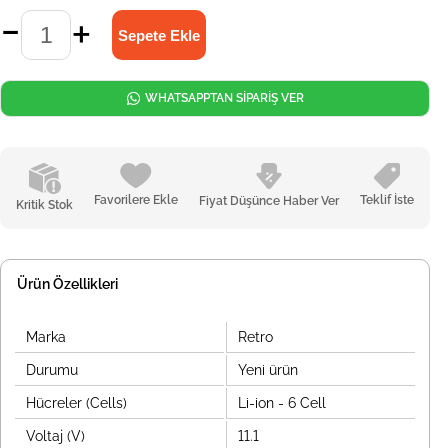
WHATSAPPTAN SİPARİŞ VER
Favorilere Ekle
Teklif İste
Fiyat Düşünce Haber Ver
Kritik Stok
Ürün Özellikleri
Marka
Retro
Durumu
Yeni ürün
Hücreler (Cells)
Li-ion - 6 Cell
Voltaj (V)
11.1