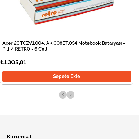
Acer 23.TCZV1.004, AK.008BT.054 Notebook Bataryası -
Pili / RETRO - 6 Cell
₺1.305,81
Sepete Ekle
‹
›
Kurumsal