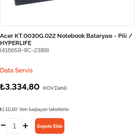
Acer KT.0030G.022 Notebook Bataryası - Pili /
HYPERLIFE
(416659-9C-2389)
Data Servis
₺3.334,80
(KDV Dahil)
₺1.111,60
'den başlayan taksitlerle