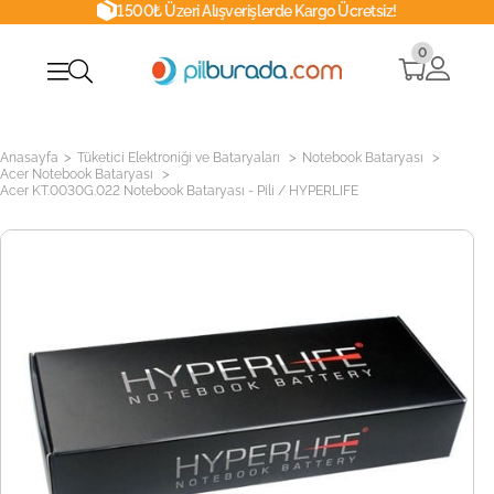
1500₺ Üzeri Alışverişlerde Kargo Ücretsiz!
0
>
>
>
Anasayfa
Tüketici Elektroniği ve Bataryaları
Notebook Bataryası
>
Acer Notebook Bataryası
Acer KT.0030G.022 Notebook Bataryası - Pili / HYPERLIFE