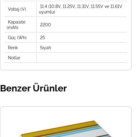
11.4 (10.8V, 11.25V, 11.31V, 11.55V ve 11.61V
Voltaj (V)
uyumlu)
Kapasite
2200
(mAh)
Güç (Wh)
25
Renk
Siyah
Notlar
Benzer Ürünler