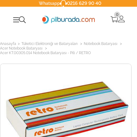
0216 629 90 40
Whatsapp
0
>
>
>
Anasayfa
Tüketici Elektroniği ve Bataryaları
Notebook Bataryası
>
Acer Notebook Bataryası
Acer KT.00305.014 Notebook Bataryası - Pili / RETRO