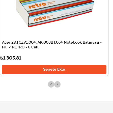
Acer 23.TCZV1.004, AK.008BT.054 Notebook Bataryası -
Pili / RETRO - 6 Cell
₺1.305,81
Sepete Ekle
‹
›