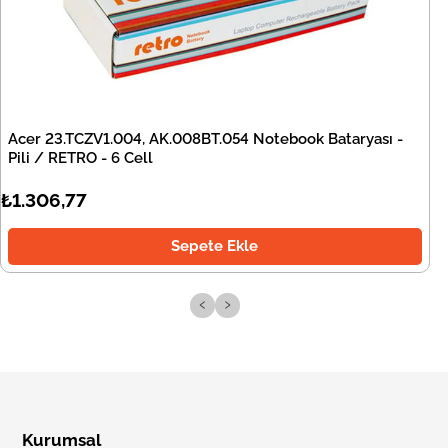
Acer 23.TCZV1.004, AK.008BT.054 Notebook Bataryası -
Pili / RETRO - 6 Cell
₺1.306,77
Sepete Ekle
‹
›
Kurumsal