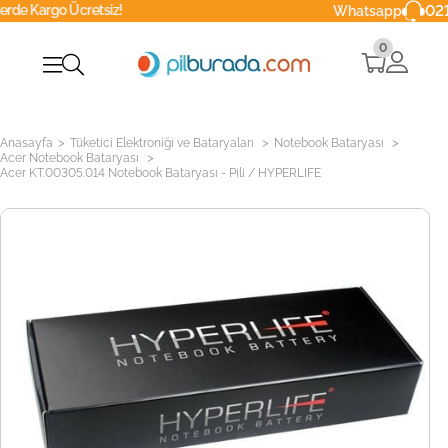
Ücretsiz!
0216 629 90 
Whatsapp
0
>
>
>
Anasayfa
Tüketici Elektroniği ve Bataryaları
Notebook Bataryası
>
Acer Notebook Bataryası
Acer KT.00305.014 Notebook Bataryası - Pili / HYPERLIFE