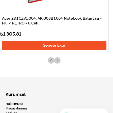
Acer 23.TCZV1.004, AK.008BT.054 Notebook Bataryası -
Pili / RETRO - 6 Cell
₺1.305,81
Sepete Ekle
‹
›
Kurumsal
Hakkımızda
Mağazalarımız
Kariyer