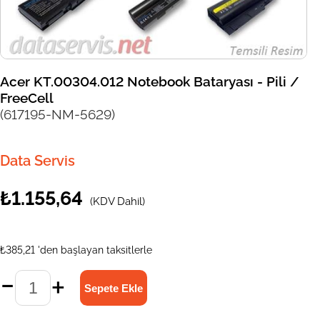
Acer KT.00304.012 Notebook Bataryası - Pili /
FreeCell
(617195-NM-5629)
Data Servis
₺1.155,64
(KDV Dahil)
₺385,21
'den başlayan taksitlerle