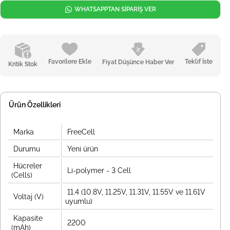
WHATSAPPTAN SİPARİŞ VER
Favorilere Ekle
Teklif İste
Fiyat Düşünce Haber Ver
Kritik Stok
Ürün Özellikleri
Marka
FreeCell
Durumu
Yeni ürün
Hücreler
Li-polymer - 3 Cell
(Cells)
11.4 (10.8V, 11.25V, 11.31V, 11.55V ve 11.61V
Voltaj (V)
uyumlu)
Kapasite
2200
(mAh)