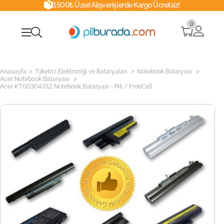
1500₺ Üzeri Alışverişlerde Kargo Ücretsiz!
0
>
>
>
Anasayfa
Tüketici Elektroniği ve Bataryaları
Notebook Bataryası
>
Acer Notebook Bataryası
Acer KT.00304.012 Notebook Bataryası - Pili / FreeCell