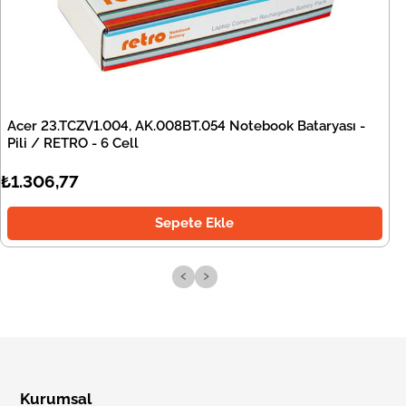
Acer 23.TCZV1.004, AK.008BT.054 Notebook Bataryası -
Pili / RETRO - 6 Cell
₺1.306,77
Sepete Ekle
‹
›
Kurumsal