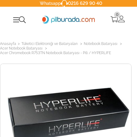
0216 629 90 40
Whatsapp
0
>
>
>
Anasayfa
Tüketici Elektroniği ve Bataryaları
Notebook Bataryası
>
Acer Notebook Bataryası
Acer Chromebook R753TN Notebook Bataryası - Pili / HYPERLIFE