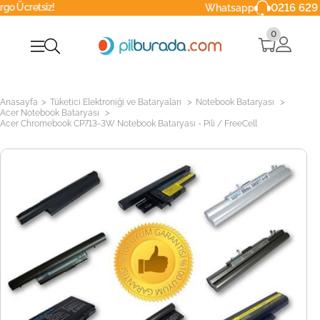
iz!
0216 629 90 40
Whatsapp
0
>
>
>
Anasayfa
Tüketici Elektroniği ve Bataryaları
Notebook Bataryası
>
Acer Notebook Bataryası
Acer Chromebook CP713-3W Notebook Bataryası - Pili / FreeCell