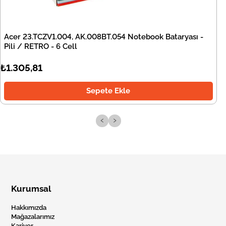
Acer 23.TCZV1.004, AK.008BT.054 Notebook Bataryası -
Pili / RETRO - 6 Cell
₺1.305,81
Sepete Ekle
‹
›
Kurumsal
Hakkımızda
Mağazalarımız
Kariyer