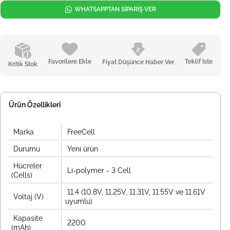
WHATSAPPTAN SİPARİŞ VER
Favorilere Ekle
Teklif İste
Fiyat Düşünce Haber Ver
Kritik Stok
Ürün Özellikleri
Marka
FreeCell
Durumu
Yeni ürün
Hücreler
Li-polymer - 3 Cell
(Cells)
11.4 (10.8V, 11.25V, 11.31V, 11.55V ve 11.61V
Voltaj (V)
uyumlu)
Kapasite
2200
(mAh)