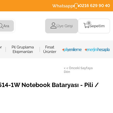
Whatsapp
0216 629 90 40
0
Üye Girişi
Sepetim
Ara
r
Pil Gruplama
Fırsat
Ekipmanları
Ürünler
< < Önceki Sayfaya
Dön
4-1W Notebook Bataryası - Pili /