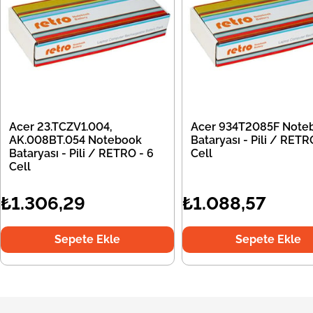
Acer 23.TCZV1.004,
Acer 934T2085F Note
AK.008BT.054 Notebook
Bataryası - Pili / RETR
Bataryası - Pili / RETRO - 6
Cell
Cell
₺1.306,29
₺1.088,57
Sepete Ekle
Sepete Ekle