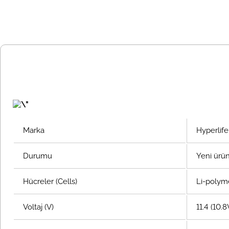
Marka
Hyperlife
Durumu
Yeni ürü
Hücreler (Cells)
Li-polyme
Voltaj (V)
11.4 (10.8