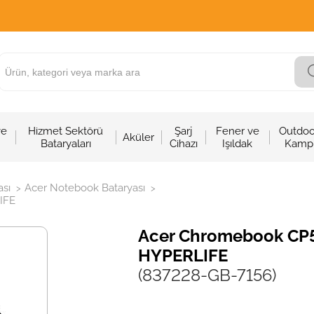
ve
Hizmet Sektörü
Şarj
Fener ve
Outdoo
Aküler
Bataryaları
Cihazı
Işıldak
Kamp
sı
Acer Notebook Bataryası
>
>
IFE
Acer Chromebook CP51
HYPERLIFE
(837228-GB-7156)