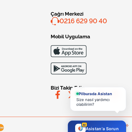
Çağrı Merkezi
0216 629 90 40
Mobil Uygulama
Bizi Takip Edin
Pilburada Asistan
Size nasıl yardımcı
olabilirim?
AI
Asistan'a Sorun