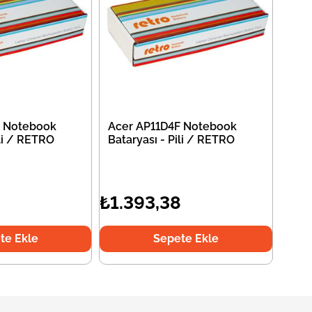
F Notebook
Acer AP11D4F Notebook
ili / RETRO
Bataryası - Pili / RETRO
8
₺1.393,38
te Ekle
Sepete Ekle