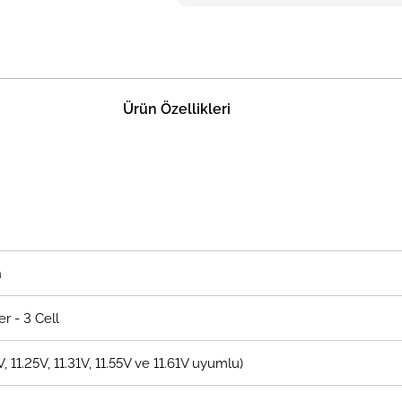
Ürün Özellikleri
n
r - 3 Cell
V, 11.25V, 11.31V, 11.55V ve 11.61V uyumlu)