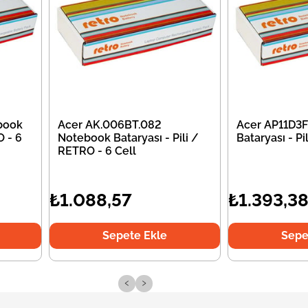
book
Acer AK.006BT.082
Acer AP11D3
O - 6
Notebook Bataryası - Pili /
Bataryası - P
RETRO - 6 Cell
₺1.088,57
₺1.393,3
Sepete Ekle
Sepe
‹
›