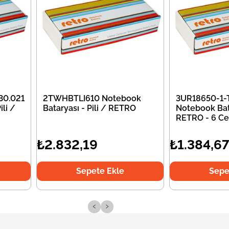
30.021
2TWHBTLI610 Notebook
3UR18650-1-
li /
Bataryası - Pili / RETRO
Notebook Bata
RETRO - 6 Ce
₺2.832,19
₺1.384,6
Sepete Ekle
Sepe
‹
›