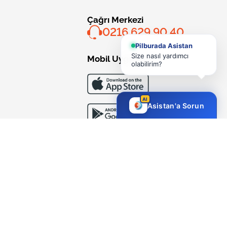
Çağrı Merkezi
0216 629 90 40
Pilburada Asistan
Size nasıl yardımcı
Mobil Uygulama
olabilirim?
AI
Asistan'a Sorun
Bizi Takip Edin