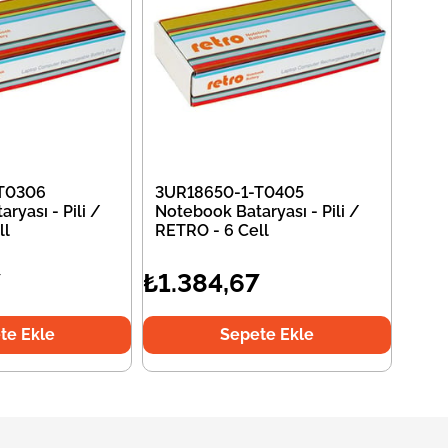
T0306
3UR18650-1-T0405
ryası - Pili /
Notebook Bataryası - Pili /
ll
RETRO - 6 Cell
7
₺1.384,67
te Ekle
Sepete Ekle