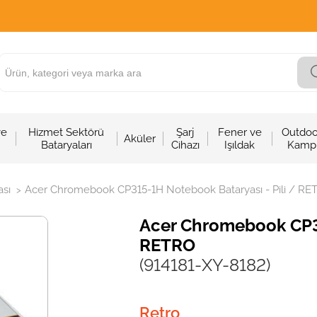
ve
Hizmet Sektörü
Şarj
Fener ve
Outdoo
Aküler
Bataryaları
Cihazı
Işıldak
Kamp
sı
Acer Chromebook CP315-1H Notebook Bataryası - Pili / RE
>
Acer Chromebook CP31
RETRO
(914181-XY-8182)
Retro