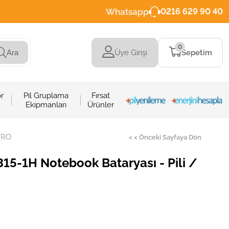
Whatsapp
0216 629 90 40
0
Üye Girişi
Sepetim
Ara
r
Pil Gruplama
Fırsat
Ekipmanları
Ürünler
TRO
< < Önceki Sayfaya Dön
5-1H Notebook Bataryası - Pili /