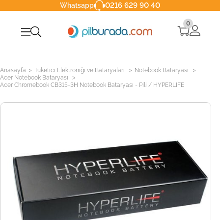
0216 629 90 40
Whatsapp
0
>
>
>
Anasayfa
Tüketici Elektroniği ve Bataryaları
Notebook Bataryası
>
Acer Notebook Bataryası
Acer Chromebook CB315-3H Notebook Bataryası - Pili / HYPERLIFE