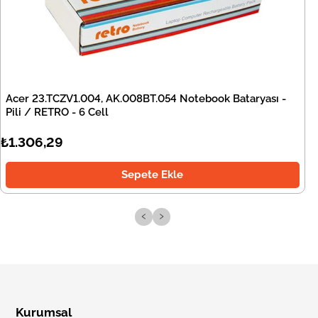
Acer 23.TCZV1.004, AK.008BT.054 Notebook Bataryası -
Pili / RETRO - 6 Cell
₺1.306,29
Sepete Ekle
‹
›
Kurumsal