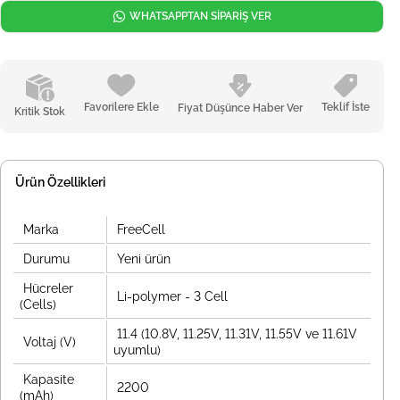
WHATSAPPTAN SİPARİŞ VER
Favorilere Ekle
Teklif İste
Fiyat Düşünce Haber Ver
Kritik Stok
Ürün Özellikleri
Marka
FreeCell
Durumu
Yeni ürün
Hücreler
Li-polymer - 3 Cell
(Cells)
11.4 (10.8V, 11.25V, 11.31V, 11.55V ve 11.61V
Voltaj (V)
uyumlu)
Kapasite
2200
(mAh)