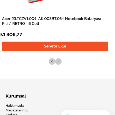
Acer 23.TCZV1.004, AK.008BT.054 Notebook Bataryası -
Pili / RETRO - 6 Cell
₺1.306,77
Sepete Ekle
‹
›
Kurumsal
Hakkımızda
Mağazalarımız
Kariyer