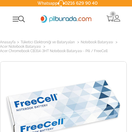
0216 629 90 40
Whatsapp
0
>
>
>
Anasayfa
Tüketici Elektroniği ve Bataryaları
Notebook Bataryası
>
Acer Notebook Bataryası
Acer Chromebook CB314-3HT Notebook Bataryası - Pili / FreeCell