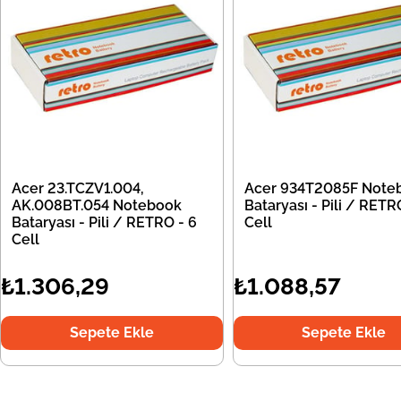
Acer 23.TCZV1.004,
Acer 934T2085F Note
AK.008BT.054 Notebook
Bataryası - Pili / RETR
Bataryası - Pili / RETRO - 6
Cell
Cell
₺1.306,29
₺1.088,57
Sepete Ekle
Sepete Ekle