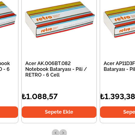
book
Acer AK.006BT.082
Acer AP11D3
O - 6
Notebook Bataryası - Pili /
Bataryası - P
RETRO - 6 Cell
₺1.088,57
₺1.393,3
Sepete Ekle
Sepe
‹
›