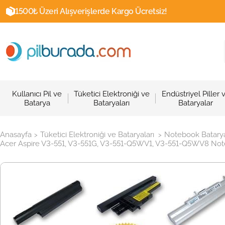
1500₺ Üzeri Alışverişlerde Kargo Ücretsiz!
Kullanıcı Pil ve
Tüketici Elektroniği ve
Endüstriyel Piller 
Batarya
Bataryaları
Bataryalar
Anasayfa
Tüketici Elektroniği ve Bataryaları
Notebook Batarya
>
>
Acer Aspire V3-551, V3-551G, V3-551-Q5WV1, V3-551-Q5WV8 Notebo