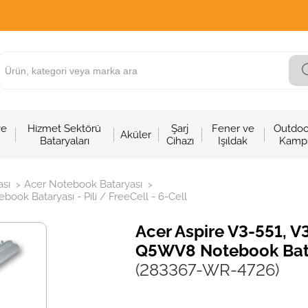
ve
Hizmet Sektörü
Şarj
Fener ve
Outdoo
Aküler
Bataryaları
Cihazı
Işıldak
Kamp
sı
Acer Notebook Bataryası
>
>
ok Bataryası - Pili / FreeCell - 6-Cell
Acer Aspire V3-551, 
Q5WV8 Notebook Batary
(283367-WR-4726)