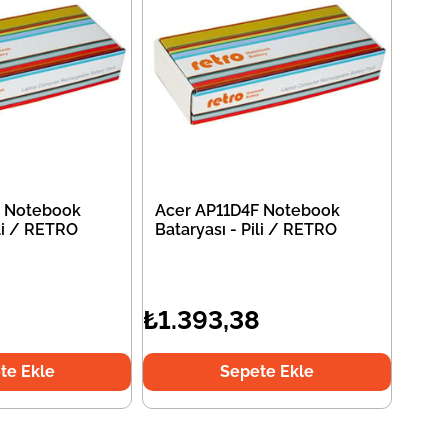
F Notebook
Acer AP11D4F Notebook
ili / RETRO
Bataryası - Pili / RETRO
8
₺1.393,38
te Ekle
Sepete Ekle