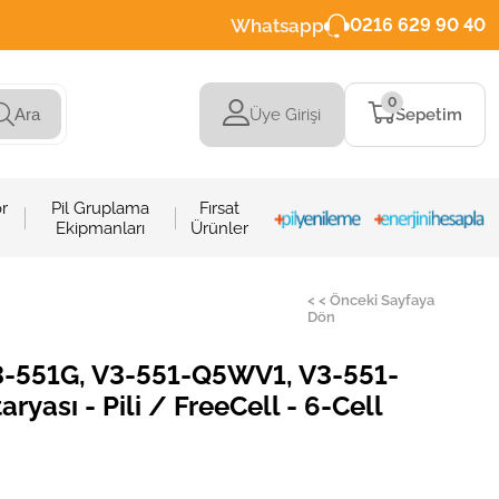
Whatsapp
0216 629 90 40
0
Üye Girişi
Sepetim
Ara
r
Pil Gruplama
Fırsat
Ekipmanları
Ürünler
< < Önceki Sayfaya
Dön
V3-551G, V3-551-Q5WV1, V3-551-
ası - Pili / FreeCell - 6-Cell