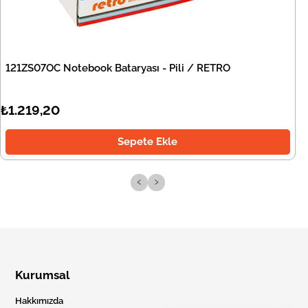
121ZS07OC Notebook Bataryası - Pili / RETRO
₺1.219,20
Sepete Ekle
‹
›
Kurumsal
Hakkımızda