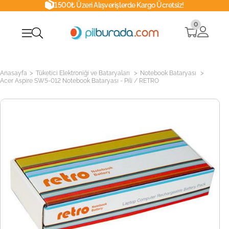
1500₺ Üzeri Alışverişlerde Kargo Ücretsiz!
0
>
>
>
Anasayfa
Tüketici Elektroniği ve Bataryaları
Notebook Bataryası
Acer Aspire SW5-012 Notebook Bataryası - Pili / RETRO