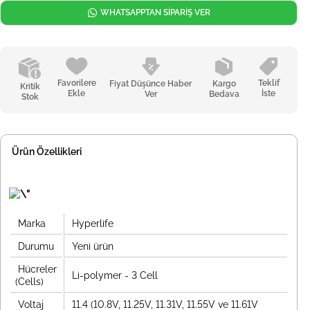
WHATSAPPTAN SİPARİŞ VER
Favorilere
Teklif
Fiyat Düşünce Haber
Kargo
Kritik
Ekle
İste
Ver
Bedava
Stok
Ürün Özellikleri
Marka
Hyperlife
Durumu
Yeni ürün
Hücreler
Li-polymer - 3 Cell
(Cells)
Voltaj
11.4 (10.8V, 11.25V, 11.31V, 11.55V ve 11.61V