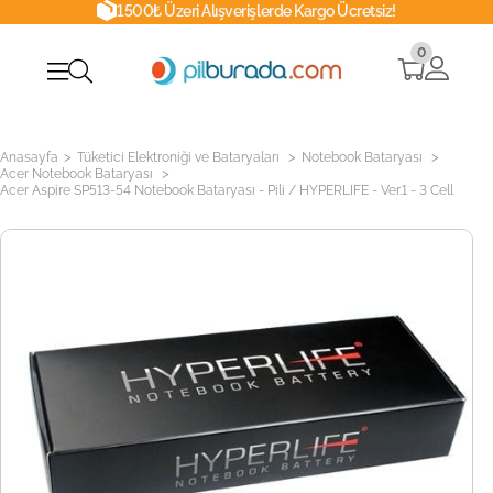
1500₺ Üzeri Alışverişlerde Kargo Ücretsiz!
0
>
>
>
Anasayfa
Tüketici Elektroniği ve Bataryaları
Notebook Bataryası
>
Acer Notebook Bataryası
Acer Aspire SP513-54 Notebook Bataryası - Pili / HYPERLIFE - Ver.1 - 3 Cell