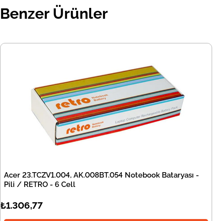
Benzer Ürünler
Acer 23.TCZV1.004, AK.008BT.054 Notebook Bataryası -
Pili / RETRO - 6 Cell
₺1.306,77