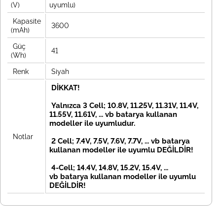
(V)
uyumlu)
Kapasite
3600
(mAh)
Güç
41
(Wh)
Renk
Siyah
DİKKAT!
Yalnızca 3 Cell; 10.8V, 11.25V, 11.31V, 11.4V,
11.55V, 11.61V, ... vb batarya kullanan
modeller ile uyumludur.
Notlar
2 Cell; 7.4V, 7.5V, 7.6V, 7.7V, ... vb
batarya
kullanan modeller ile uyumlu DEĞİLDİR!
4-Cell; 14.4V, 14.8V, 15.2V, 15.4V, ...
vb
batarya kullanan modeller ile uyumlu
DEĞİLDİR!