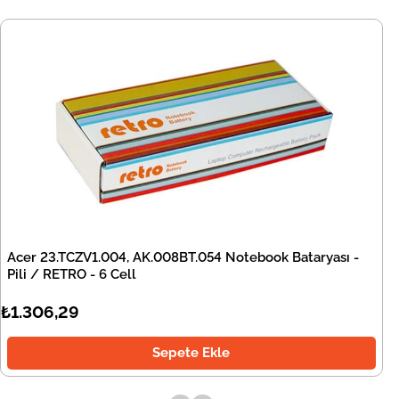
Acer 23.TCZV1.004, AK.008BT.054 Notebook Bataryası -
Pili / RETRO - 6 Cell
₺1.306,29
Sepete Ekle