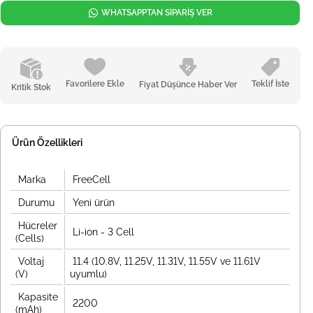
WHATSAPPTAN SİPARİŞ VER
Favorilere Ekle
Teklif İste
Fiyat Düşünce Haber Ver
Kritik Stok
Ürün Özellikleri
Marka
FreeCell
Durumu
Yeni ürün
Hücreler
Li-ion - 3 Cell
(Cells)
Voltaj
11.4 (10.8V, 11.25V, 11.31V, 11.55V ve 11.61V
(V)
uyumlu)
Kapasite
2200
(mAh)