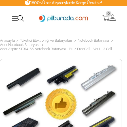
1500₺ Üzeri Alışverişlerde Kargo Ücretsiz!
0
>
>
>
Anasayfa
Tüketici Elektroniği ve Bataryaları
Notebook Bataryası
>
Acer Notebook Bataryası
Acer Aspire SP314-55 Notebook Bataryası - Pili / FreeCell - Ver.1 - 3 Cell