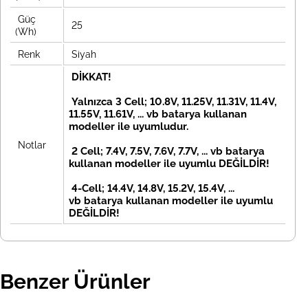
Güç
25
(Wh)
Renk
Siyah
DİKKAT!
Yalnızca 3 Cell; 10.8V, 11.25V, 11.31V, 11.4V,
11.55V, 11.61V, ... vb batarya kullanan
modeller ile uyumludur.
Notlar
2 Cell; 7.4V, 7.5V, 7.6V, 7.7V, ... vb
batarya
kullanan modeller ile uyumlu DEĞİLDİR!
4-Cell; 14.4V, 14.8V, 15.2V, 15.4V, ...
vb
batarya kullanan modeller ile uyumlu
DEĞİLDİR!
Benzer Ürünler