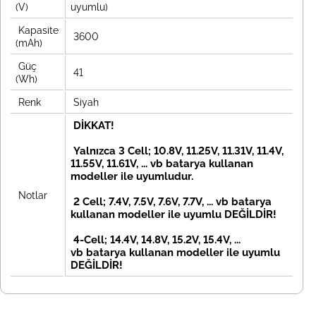
(V)
uyumlu)
Kapasite
3600
(mAh)
Güç
41
(Wh)
Renk
Siyah
DİKKAT!
Yalnızca 3 Cell; 10.8V, 11.25V, 11.31V, 11.4V,
11.55V, 11.61V, ... vb batarya kullanan
modeller ile uyumludur.
Notlar
2 Cell; 7.4V, 7.5V, 7.6V, 7.7V, ... vb
batarya
kullanan modeller ile uyumlu DEĞİLDİR!
4-Cell; 14.4V, 14.8V, 15.2V, 15.4V, ...
vb
batarya kullanan modeller ile uyumlu
DEĞİLDİR!