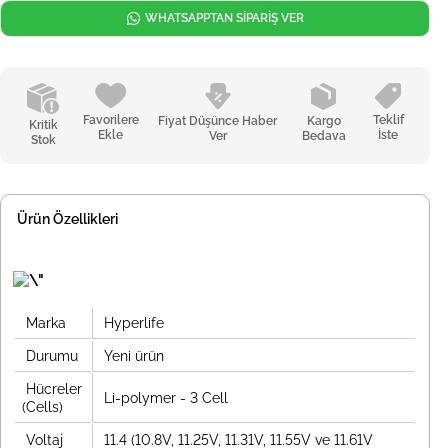
WHATSAPPTAN SİPARİŞ VER
Favorilere
Teklif
Fiyat Düşünce Haber
Kargo
Kritik
Ekle
İste
Ver
Bedava
Stok
Ürün Özellikleri
Marka
Hyperlife
Durumu
Yeni ürün
Hücreler
Li-polymer - 3 Cell
(Cells)
Voltaj
11.4 (10.8V, 11.25V, 11.31V, 11.55V ve 11.61V