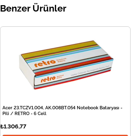
Benzer Ürünler
Acer 23.TCZV1.004, AK.008BT.054 Notebook Bataryası -
Pili / RETRO - 6 Cell
₺1.306,77