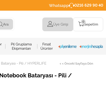
Whatsapp
0216 629 90 40
0
Üye Girişi
Sepetim
Ara
r
Pil Gruplama
Fırsat
Ekipmanları
Ürünler
Bataryası - Pili / HYPERLIFE
< < Önceki Sayfaya Dön
Notebook Bataryası - Pili /