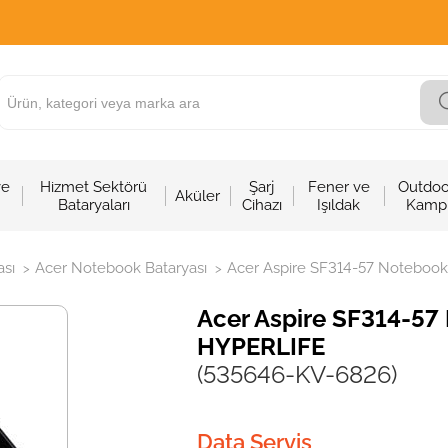
ve
Hizmet Sektörü
Şarj
Fener ve
Outdoo
Aküler
Bataryaları
Cihazı
Işıldak
Kamp
sı
Acer Notebook Bataryası
Acer Aspire SF314-57 Notebook 
>
>
Acer Aspire SF314-57 
HYPERLIFE
(535646-KV-6826)
Data Servis