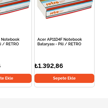
F Notebook
Acer AP11D4F Notebook
ili / RETRO
Bataryası - Pili / RETRO
6
₺1.392,86
te Ekle
Sepete Ekle