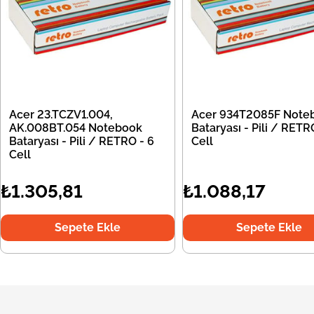
Acer 23.TCZV1.004,
Acer 934T2085F Note
AK.008BT.054 Notebook
Bataryası - Pili / RETR
Bataryası - Pili / RETRO - 6
Cell
Cell
₺1.305,81
₺1.088,17
Sepete Ekle
Sepete Ekle