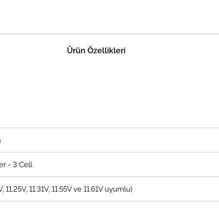
Ürün Özellikleri
n
r - 3 Cell
V, 11.25V, 11.31V, 11.55V ve 11.61V uyumlu)