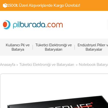
1500₺ Üzeri Alışverişlerde Kargo Ücretsiz!
Kullanıcı Pil ve
Tüketici Elektroniği ve
Endüstriyel Piller 
Batarya
Bataryaları
Bataryalar
Anasayfa
Tüketici Elektroniği ve Bataryaları
Notebook Batarya
>
>