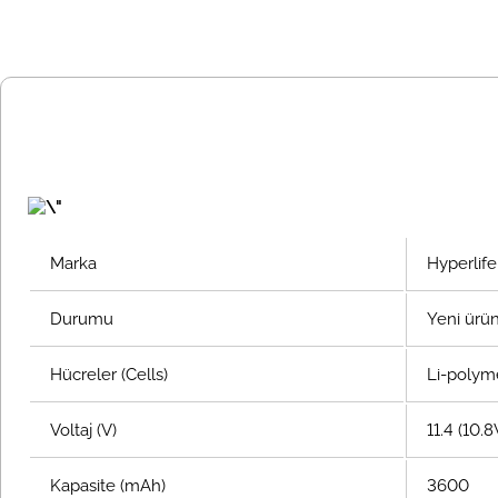
Marka
Hyperlife
Durumu
Yeni ürü
Hücreler (Cells)
Li-polyme
Voltaj (V)
11.4 (10.8
Kapasite (mAh)
3600