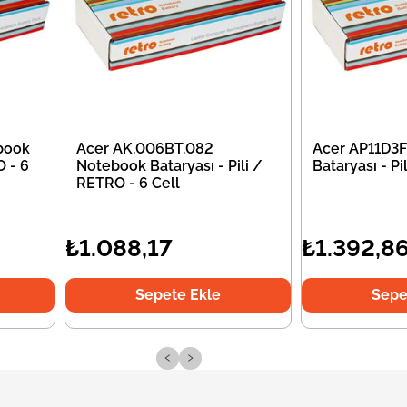
book
Acer AK.006BT.082
Acer AP11D3
O - 6
Notebook Bataryası - Pili /
Bataryası - P
RETRO - 6 Cell
₺1.088,17
₺1.392,8
Sepete Ekle
Sepe
‹
›