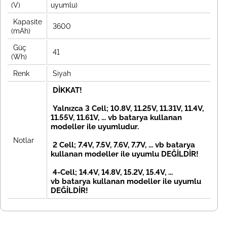
(V)
uyumlu)
Kapasite
3600
(mAh)
Güç
41
(Wh)
Renk
Siyah
DİKKAT!
Yalnızca 3 Cell; 10.8V, 11.25V, 11.31V, 11.4V,
11.55V, 11.61V, ... vb batarya kullanan
modeller ile uyumludur.
Notlar
2 Cell; 7.4V, 7.5V, 7.6V, 7.7V, ... vb
batarya
kullanan modeller ile uyumlu DEĞİLDİR!
4-Cell; 14.4V, 14.8V, 15.2V, 15.4V, ...
vb
batarya kullanan modeller ile uyumlu
DEĞİLDİR!