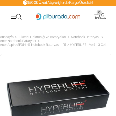
1500₺ Üzeri Alışverişlerde Kargo Ücretsiz!
0
>
>
>
Anasayfa
Tüketici Elektroniği ve Bataryaları
Notebook Bataryası
>
Acer Notebook Bataryası
Acer Aspire SF314-41 Notebook Bataryası - Pili / HYPERLIFE - Ver.1 - 3 Cell