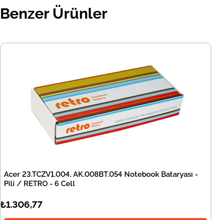
Benzer Ürünler
Acer 23.TCZV1.004, AK.008BT.054 Notebook Bataryası -
Pili / RETRO - 6 Cell
₺1.306,77