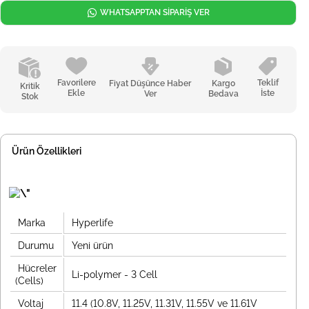
WHATSAPPTAN SİPARİŞ VER
Favorilere
Teklif
Fiyat Düşünce Haber
Kargo
Kritik
Ekle
İste
Ver
Bedava
Stok
Ürün Özellikleri
Marka
Hyperlife
Durumu
Yeni ürün
Hücreler
Li-polymer - 3 Cell
(Cells)
Voltaj
11.4 (10.8V, 11.25V, 11.31V, 11.55V ve 11.61V