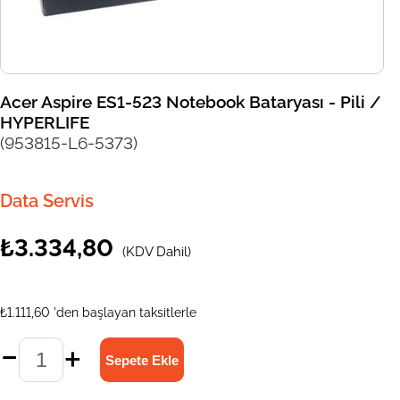
Acer Aspire ES1-523 Notebook Bataryası - Pili /
HYPERLIFE
(953815-L6-5373)
Data Servis
₺3.334,80
(KDV Dahil)
₺1.111,60
'den başlayan taksitlerle