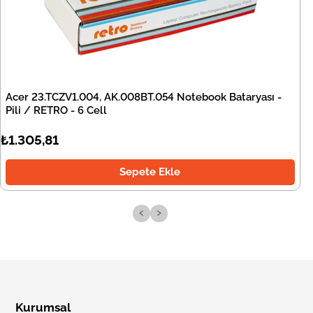
Acer 23.TCZV1.004, AK.008BT.054 Notebook Bataryası -
Pili / RETRO - 6 Cell
₺1.305,81
Sepete Ekle
‹
›
Kurumsal