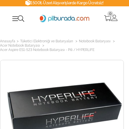
1500₺ Üzeri Alışverişlerde Kargo Ücretsiz!
0
>
>
>
Anasayfa
Tüketici Elektroniği ve Bataryaları
Notebook Bataryası
>
Acer Notebook Bataryası
Acer Aspire ES1-523 Notebook Bataryası - Pili / HYPERLIFE