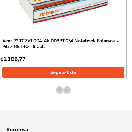
Acer 23.TCZV1.004, AK.008BT.054 Notebook Bataryası -
Pili / RETRO - 6 Cell
₺1.306,77
Sepete Ekle
‹
›
Kurumsal