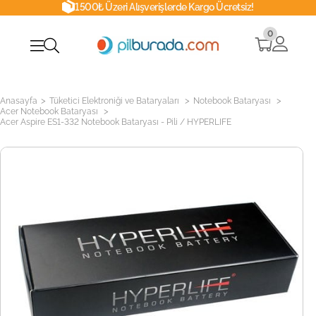
1500₺ Üzeri Alışverişlerde Kargo Ücretsiz!
0
>
>
>
Anasayfa
Tüketici Elektroniği ve Bataryaları
Notebook Bataryası
>
Acer Notebook Bataryası
Acer Aspire ES1-332 Notebook Bataryası - Pili / HYPERLIFE