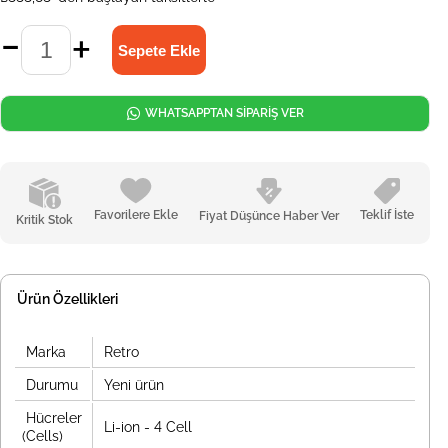
WHATSAPPTAN SİPARİŞ VER
Favorilere Ekle
Teklif İste
Fiyat Düşünce Haber Ver
Kritik Stok
Ürün Özellikleri
Marka
Retro
Durumu
Yeni ürün
Hücreler
Li-ion - 4 Cell
(Cells)