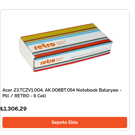
Acer 23.TCZV1.004, AK.008BT.054 Notebook Bataryası -
Pili / RETRO - 6 Cell
₺1.306,29
Sepete Ekle