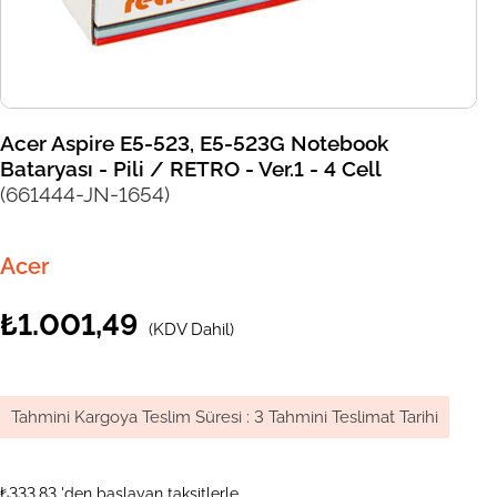
Acer Aspire E5-523, E5-523G Notebook
Bataryası - Pili / RETRO - Ver.1 - 4 Cell
(661444-JN-1654)
Acer
₺1.001,49
(KDV Dahil)
Tahmini Kargoya Teslim Süresi
:
3 Tahmini Teslimat Tarihi
₺333,83
'den başlayan taksitlerle