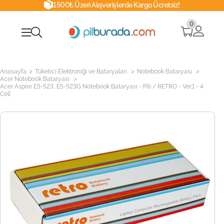
1500₺ Üzeri Alışverişlerde Kargo Ücretsiz!
0
>
>
>
Anasayfa
Tüketici Elektroniği ve Bataryaları
Notebook Bataryası
>
Acer Notebook Bataryası
Acer Aspire E5-523, E5-523G Notebook Bataryası - Pili / RETRO - Ver.1 - 4
Cell