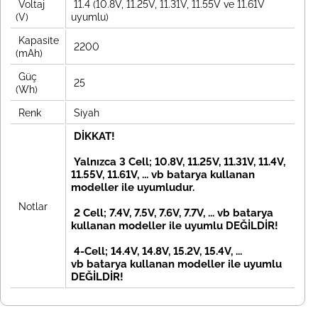
Voltaj
11.4 (10.8V, 11.25V, 11.31V, 11.55V ve 11.61V
(V)
uyumlu)
Kapasite
2200
(mAh)
Güç
25
(Wh)
Renk
Siyah
DİKKAT!
Yalnızca 3 Cell; 10.8V, 11.25V, 11.31V, 11.4V,
11.55V, 11.61V, ... vb batarya kullanan
modeller ile uyumludur.
Notlar
2 Cell; 7.4V, 7.5V, 7.6V, 7.7V, ... vb
batarya
kullanan modeller ile uyumlu DEĞİLDİR!
4-Cell; 14.4V, 14.8V, 15.2V, 15.4V, ...
vb
batarya kullanan modeller ile uyumlu
DEĞİLDİR!