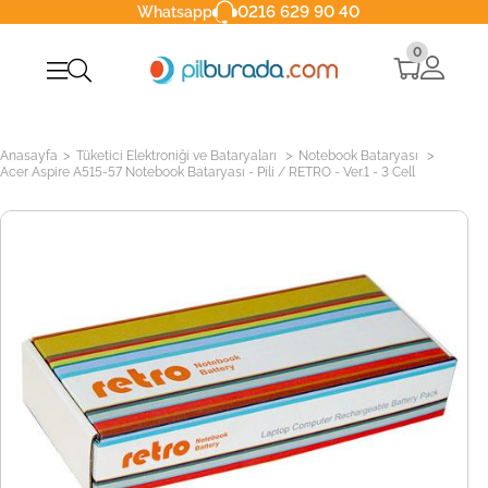
0216 629 90 40
Whatsapp
0
>
>
>
Anasayfa
Tüketici Elektroniği ve Bataryaları
Notebook Bataryası
Acer Aspire A515-57 Notebook Bataryası - Pili / RETRO - Ver.1 - 3 Cell